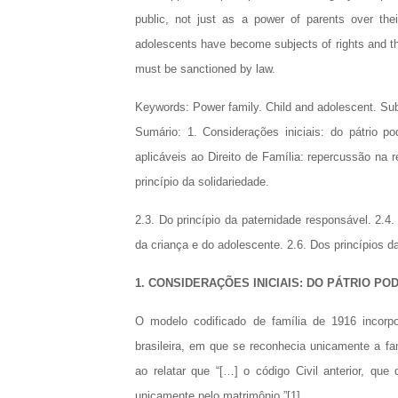
public, not just as a power of parents over thei
adolescents have become subjects of rights and ther
must be sanctioned by law.
Keywords: Power family. Child and adolescent. Subj
Sumário: 1. Considerações iniciais: do pátrio pod
aplicáveis ao Direito de Família: repercussão na r
princípio da solidariedade.
2.3. Do princípio da paternidade responsável. 2.4. 
da criança e do adolescente. 2.6. Dos princípios da
1. CONSIDERAÇÕES INICIAIS: DO PÁTRIO PO
O modelo codificado de família de 1916 incorpora
brasileira, em que se reconhecia unicamente a fa
ao relatar que “[…] o código Civil anterior, que
unicamente pelo matrimônio.”[1]