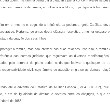
 para quem, “na família patriarcal a cidadania plena concentrava-se na pes
s demais membros da família, a mulher e aos filhos, cuja dignidade humana 
im em si mesmo e, seguindo a influência da poderosa Igreja Católica, deve
separasse. Portanto, se antes desta cláusula resolutiva a mulher optasse p
stada da criação dos seus filhos.
oteger a família, mas não interferir nas suas relações. Por isso, a família 
erferência das normas jurídicas que regulavam as diversas manifestações
ados pelo detentor do pátrio poder, ainda que lesivas a quaisquer de s
esponsabilidade civil, cujo âmbito de atuação cingia-se às demais relaç
rado até o advento do Estatuto da Mulher Casada (Lei 4.121/1962), que 
te, a era de igualdade de direitos e deveres entre os cônjuges, o que se
ederal de 1988.