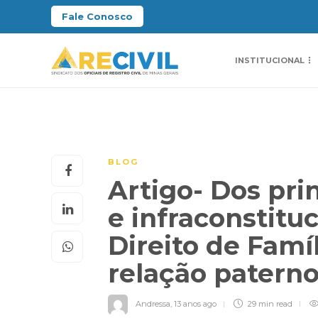
Fale Conosco
INSTITUCIONAL
BLOG
Artigo- Dos pri
e infraconstituc
Direito de Famí
relação paterno
Andressa
,
13 anos ago
29 min
read