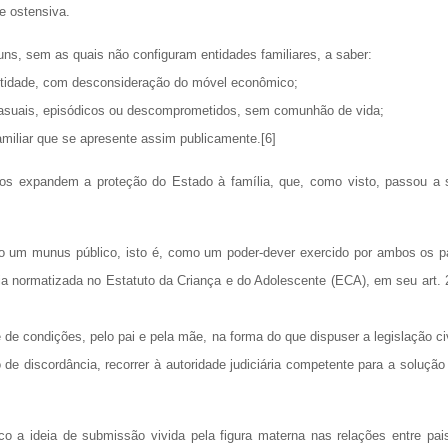
 e ostensiva.
uns, sem as quais não configuram entidades familiares, a saber:
entidade, com desconsideração do móvel econômico;
 casuais, episódicos ou descomprometidos, sem comunhão de vida;
amiliar que se apresente assim publicamente.[6]
os expandem a proteção do Estado à família, que, como visto, passou a 
o um munus público, isto é, como um poder-dever exercido por ambos os p
ia normatizada no Estatuto da Criança e do Adolescente (ECA), em seu art. 
 de condições, pelo pai e pela mãe, na forma do que dispuser a legislação civ
 de discordância, recorrer à autoridade judiciária competente para a solução
ico a ideia de submissão vivida pela figura materna nas relações entre pai