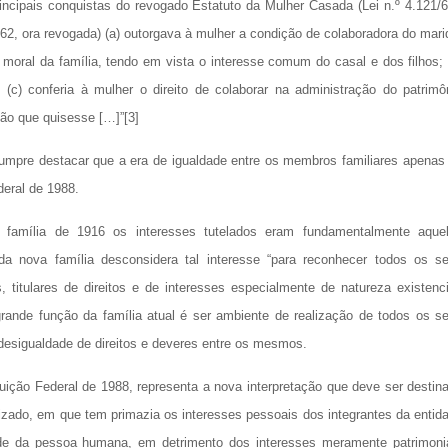
ncipais conquistas do revogado Estatuto da Mulher Casada (Lei n.º 4.121/6
/62, ora revogada) (a) outorgava à mulher a condição de colaboradora do mari
 moral da família, tendo em vista o interesse comum do casal e dos filhos; 
; (c) conferia à mulher o direito de colaborar na administração do patrimô
são que quisesse […]”[3]
 cumpre destacar que a era de igualdade entre os membros familiares apenas
eral de 1988.
 família de 1916 os interesses tutelados eram fundamentalmente aque
 da nova família desconsidera tal interesse “para reconhecer todos os s
titulares de direitos e de interesses especialmente de natureza existenci
grande função da família atual é ser ambiente de realização de todos os s
desigualdade de direitos e deveres entre os mesmos.
ição Federal de 1988, representa a nova interpretação que deve ser destin
onalizado, em que tem primazia os interesses pessoais dos integrantes da entid
dade da pessoa humana, em detrimento dos interesses meramente patrimoni