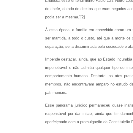
Endossa esse entendimento Paulo Luiz Netto Lôbo,
do chefe, dotado de direitos que eram negados ao
podia ser a mesma.”[2]
À essa época, a família era concebida como um f
ser mantida, a todo o custo, até que a morte os 
separação, seria discriminada pela sociedade e afa
Impende destacar, ainda, que ao Estado incumbia pr
impenetrável e não admitia qualquer tipo de int
comportamento humano. Destarte, os atos pratic
membros, não encontravam amparo no estudo da r
patrimoniais.
Esse panorama jurídico permaneceu quase inalte
responsável por dar início, ainda que timidamen
aperfeiçoado com a promulgação da Constituição F