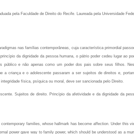
uada pela Faculdade de Direito do Recife. Laureada pela Universidade Fede
radigmas nas famílias contemporâneas, cuja característica primordial passo
 princípio da dignidade da pessoa humana, o pátrio poder cedeu lugar ao po
us público e não apenas como um poder dos pais sobre seus filhos. Ne
 a criança e o adolescente passaram a ser sujeitos de direitos e, portan
 integridade física, psíquica ou moral, deve ser sancionada pelo Direito.
scente. Sujeitos de direito. Princípio da afetividade e da dignidade da pes
 in contemporary families, whose hallmark has become affection. Under this vi
aternal power gave way to family power, which should be understood as a mu