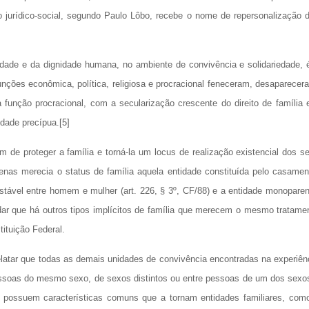
o jurídico-social, segundo Paulo Lôbo, recebe o nome de repersonalização 
ividade e da dignidade humana, no ambiente de convivência e solidariedade, 
nções econômica, política, religiosa e procracional feneceram, desaparecer
nção procracional, com a secularização crescente do direito de família 
idade precípua.[5]
 de proteger a família e torná-la um locus de realização existencial dos s
enas merecia o status de família aquela entidade constituída pelo casamen
stável entre homem e mulher (art. 226, § 3º, CF/88) e a entidade monoparen
idar que há outros tipos implícitos de família que merecem o mesmo tratame
ituição Federal.
latar que todas as demais unidades de convivência encontradas na experiên
 pessoas do mesmo sexo, de sexos distintos ou entre pessoas de um dos sexo
ão, possuem características comuns que a tornam entidades familiares, com