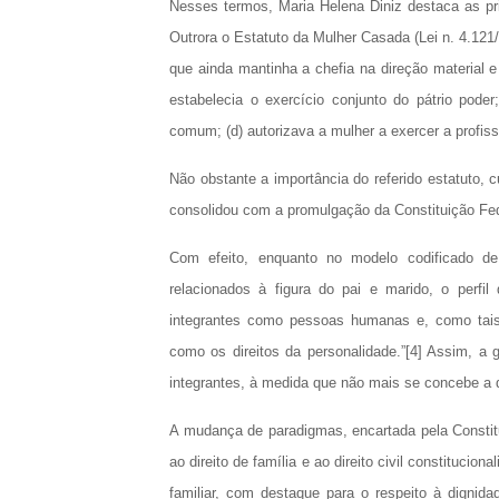
Nesses termos, Maria Helena Diniz destaca as pri
Outrora o Estatuto da Mulher Casada (Lei n. 4.121
que ainda mantinha a chefia na direção material e
estabelecia o exercício conjunto do pátrio poder
comum; (d) autorizava a mulher a exercer a profis
Não obstante a importância do referido estatuto,
consolidou com a promulgação da Constituição Fed
Com efeito, enquanto no modelo codificado de
relacionados à figura do pai e marido, o perfil
integrantes como pessoas humanas e, como tais, 
como os direitos da personalidade.”[4] Assim, a 
integrantes, à medida que não mais se concebe a 
A mudança de paradigmas, encartada pela Constitu
ao direito de família e ao direito civil constituci
familiar, com destaque para o respeito à digni