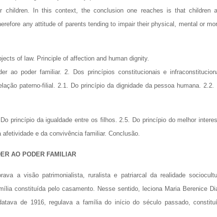
r children. In this context, the conclusion one reaches is that children 
efore any attitude of parents tending to impair their physical, mental or mor
ects of law. Principle of affection and human dignity.
er ao poder familiar. 2. Dos princípios constitucionais e infraconstitucion
elação paterno-filial. 2.1. Do princípio da dignidade da pessoa humana. 2.2.
Do princípio da igualdade entre os filhos. 2.5. Do princípio do melhor intere
 afetividade e da convivência familiar. Conclusão.
DER AO PODER FAMILIAR
va a visão patrimonialista, ruralista e patriarcal da realidade sociocultu
mília constituída pelo casamento. Nesse sentido, leciona Maria Berenice Di
 datava de 1916, regulava a família do início do século passado, constitu