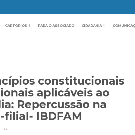
CARTÓRIOS
PARA O ASSOCIADO
CIDADANIA
COMUNICA
ncípios constitucionais
ionais aplicáveis ao
lia: Repercussão na
-filial- IBDFAM
113