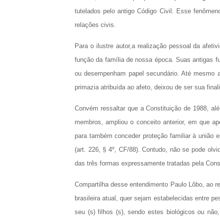
tutelados pelo antigo Código Civil. Esse fenômen
relações civis.
Para o ilustre autor,a realização pessoal da afet
função da família de nossa época. Suas antigas fu
ou desempenham papel secundário. Até mesmo a fu
primazia atribuída ao afeto, deixou de ser sua final
Convém ressaltar que a Constituição de 1988, além
membros, ampliou o conceito anterior, em que ap
para também conceder proteção familiar à união e
(art. 226, § 4º, CF/88). Contudo, não se pode olv
das três formas expressamente tratadas pela Const
Compartilha desse entendimento Paulo Lôbo, ao re
brasileira atual, quer sejam estabelecidas entre
seu (s) filhos (s), sendo estes biológicos ou n