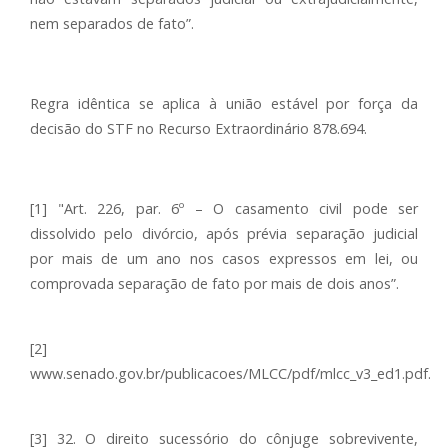
nem separados de fato”.
Regra idêntica se aplica à união estável por força da
decisão do STF no Recurso Extraordinário 878.694.
[1] "Art. 226, par. 6º – O casamento civil pode ser
dissolvido pelo divórcio, após prévia separação judicial
por mais de um ano nos casos expressos em lei, ou
comprovada separação de fato por mais de dois anos”.
[2]
www.senado.gov.br/publicacoes/MLCC/pdf/mlcc_v3_ed1.pdf.
[3] 32. O direito sucessório do cônjuge sobrevivente,