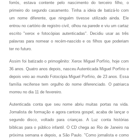
forrós, estava contente pelo nascimento do terceiro filho, o
primeiro do segundo casamento. Tinha a ideia de batizá-lo com
um nome diferente, que ninguém tivesse utilizado ainda. Ele
entrou no cartório de registro civil, olhou na parede e viu um cartaz
escrito "xerox e fotocópias autenticadas". Decidiu usar as três
palavras para nomear o recém-nascido e os filhos que poderiam
ter no futuro.
Assim foi batizado o primogênito: Xerox Miguel Porfírio, hoje com
36 anos. Quatro anos depois, nasceu Autenticada Miguel Porfírio e
depois veio ao mundo Fotocópia Miguel Porfírio, de 23 anos. Essa
família recifense tem orgulho do nome diferenciado. O patriarca
morreu no dia 11 de fevereiro.
Autenticada conta que seu nome abriu muitas portas na vida.
Jornalista de formação e agora cantora gospel, acaba de lançar o
segundo disco, voltado para crianças. A Luz conta histórias
bíblicas para o público infantil. O CD chega ao Rio de Janeiro na
próxima semana e depois, a São Paulo. "Como jornalista e como