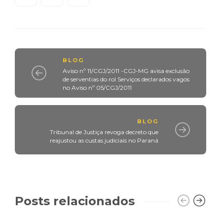
BLOG
Aviso nº 11/CGJ/2011 -CGJ-MG avisa exclusão
de serventias do rol Serviços declarados vagos
no Aviso nº 05/CGJ/2011
BLOG
Tribunal de Justiça revoga decreto que
reajustou as custas judiciais no Paraná
Posts relacionados