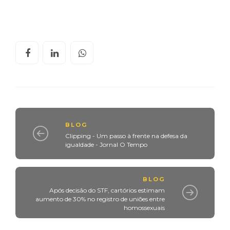
BLOG
Clipping - Um passo à frente na defesa da
igualdade - Jornal O Tempo
BLOG
Após decisão do STF, cartórios estimam
aumento de 30% no registro de uniões entre
homossexuais