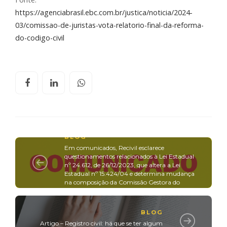
https://agenciabrasil.ebc.com.br/justica/noticia/2024-
03/comissao-de-juristas-vota-relatorio-final-da-reforma-
do-codigo-civil
BLOG
Em comunicados, Recivil esclarece
questionamentos relacionados à Lei Estadual
nº 24.612, de 26/12/2023, que altera a Lei
Estadual nº 15.424/04 e determina mudança
na composição da Comissão Gestora do
RECOMPE-MG
BLOG
Artigo – Registro civil: há que se ter algum