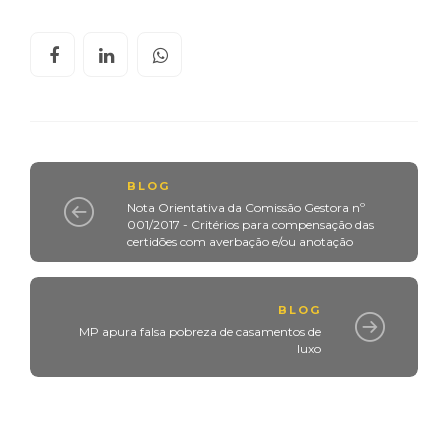
BLOG
Nota Orientativa da Comissão Gestora nº
001/2017 - Critérios para compensação das
certidões com averbação e/ou anotação
BLOG
MP apura falsa pobreza de casamentos de
luxo