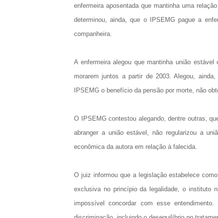
enfermeira aposentada que mantinha uma relação
determinou, ainda, que o IPSEMG pague a enfer
companheira.
A enfermeira alegou que mantinha união estável
morarem juntos a partir de 2003. Alegou, ainda,
IPSEMG o benefício da pensão por morte, não obt
O IPSEMG contestou alegando, dentre outras, que 
abranger a união estável, não regularizou a un
econômica da autora em relação à falecida.
O juiz informou que a legislação estabelece com
exclusiva no princípio da legalidade, o institut
impossível concordar com esse entendimento. 
discriminação, incluindo o desequilíbrio no tratam