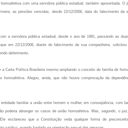
 homoafetiva com uma servidora pública estadual, também aposentada. O j
meira, as pensões vencidas, desde 22/12/2006, data do falecimento da 
 com a servidora pública estadual, desde o ano de 1981, passando as dua
 que em 22/12/2006, diante do falecimento de sua companheira, solicitou
endo deferimento.
a Carta Política Brasileira mesmo ampliando o conceito de família de form
ião homoafetiva. Alegou, ainda, que não houve comprovação da dependên
o entidade familiar a união entre homem e mulher, em conseqüência, com b
o não poderia abranger os casos de união homoafetiva. Mas, segundo, o juiz
Ele esclareceu que a Constituição veda qualquer forma de preconceit
ento jurídico, quando fundado na orientação sexual das pessoas.