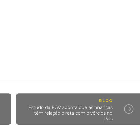
BLOG
Estudo da FGV aponta que as finanças
têm relação direta com divórcios no
País