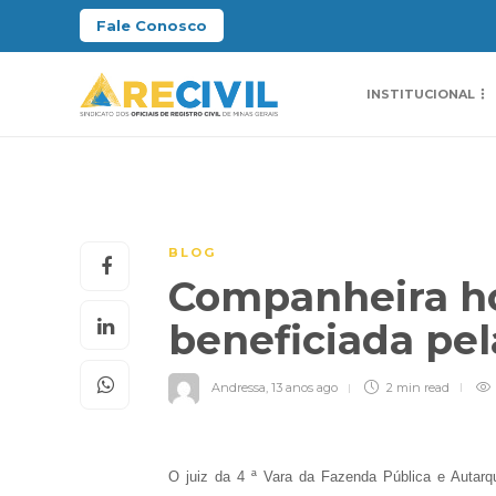
Fale Conosco
INSTITUCIONAL
BLOG
Companheira h
beneficiada pel
Andressa
,
13 anos ago
2 min
read
O juiz da 4 ª Vara da Fazenda Pública e Autar