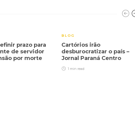
BLOG
efinir prazo para
Cartórios irão
te de servidor
desburocratizar o país –
nsão por morte
Jornal Paraná Centro
1 min
read