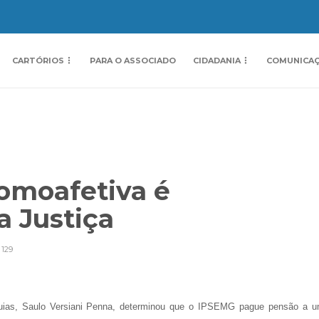
CARTÓRIOS
PARA O ASSOCIADO
CIDADANIA
COMUNICA
omoafetiva é
a Justiça
129
quias, Saulo Versiani Penna, determinou que o IPSEMG pague pensão a 