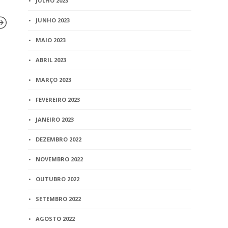
JULHO 2023
JUNHO 2023
MAIO 2023
ABRIL 2023
BLOG
Doação sem escritura
MARÇO 2023
pública não possui eficácia
jurídica
FEVEREIRO 2023
3 min
read
JANEIRO 2023
DEZEMBRO 2022
BLOG
NOVEMBRO 2022
Recivil abr
remanescen
OUTUBRO 2022
de emissão 
SETEMBRO 2022
identidade 
com previs
AGOSTO 2022
realização 