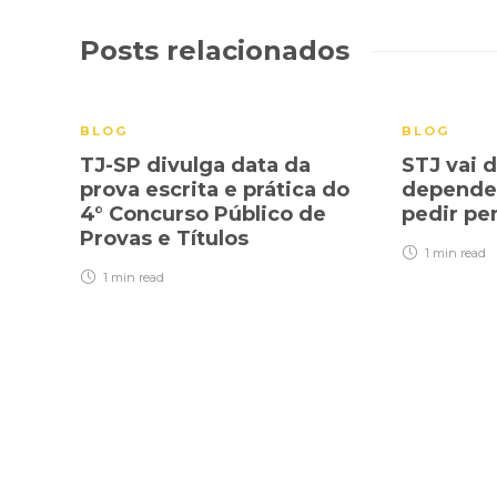
Posts relacionados
BLOG
BLOG
TJ-SP divulga data da
STJ vai d
prova escrita e prática do
dependen
4° Concurso Público de
pedir pe
Provas e Títulos
1 min
read
1 min
read