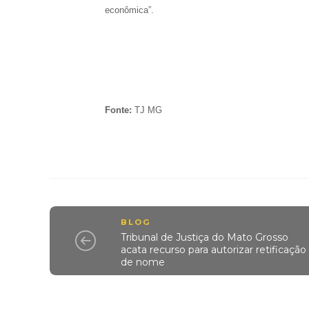
econômica”.
Fonte:
TJ MG
BLOG
Tribunal de Justiça do Mato Grosso
acata recurso para autorizar retificação
de nome