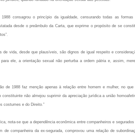
e 1988 consagrou o princípio da igualdade, censurando todas as formas
statada desde o preâmbulo da Carta, que exprime o propósito de se constit
tos”.
os de vida, desde que plausíveis, são dignos de igual respeito e consideraç
para ele, a orientação sexual não perturba a ordem pátria e, assim, mer
ição de 1988 faz menção apenas à relação entre homem e mulher, no que 
 constituinte não almejou suprimir da apreciação jurídica a união homoafeti
s costumes e do Direito.”
cífica, nota-se que a dependência econômica entre companheiros e segurados
ém de companheira da ex-segurada, comprovou uma relação de subordina