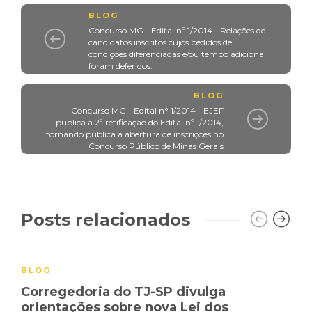
BLOG
Concurso MG - Edital nº 1/2014 - Relações de
candidatos inscritos cujos pedidos de
condições diferenciadas e/ou tempo adicional
foram deferidos.
BLOG
Concurso MG - Edital n° 1/2014 - EJEF
publica a 2ª retificação do Edital nº 1/2014,
tornando pública a abertura de inscrições no
Concurso Público de Minas Gerais
Posts relacionados
BLOG
Corregedoria do TJ-SP divulga
orientações sobre nova Lei dos