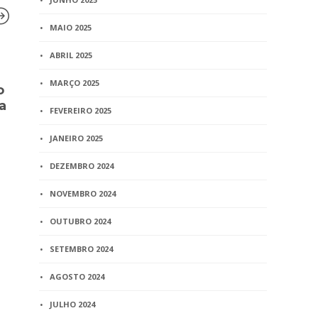
MAIO 2025
ABRIL 2025
BLOG
BLOG
MARÇO 2025
o
Certificado digital passa a
Menino ped
a
ter validade de até cinco
certidão d
FEVEREIRO 2025
anos
‘Quero ser 
JANEIRO 2025
4 min
read
4 min
read
DEZEMBRO 2024
NOVEMBRO 2024
OUTUBRO 2024
SETEMBRO 2024
AGOSTO 2024
JULHO 2024