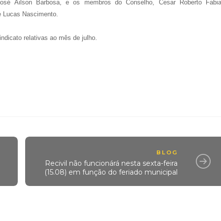
o, José Ailson Barbosa, e os membros do Conselho, Cesar Roberto Fabi
e Lucas Nascimento.
ndicato relativas ao mês de julho.
BLOG
Recivil não funcionárá nesta sexta-feira
(15.08) em função do feriado municipal