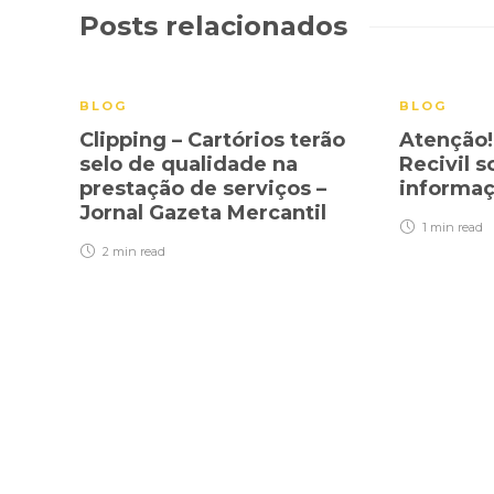
Posts relacionados
BLOG
BLOG
Clipping – Cartórios terão
Atenção!
selo de qualidade na
Recivil s
prestação de serviços –
informaç
Jornal Gazeta Mercantil
1 min
read
2 min
read