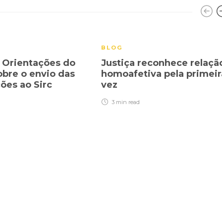
BLOG
 Orientações do
Justiça reconhece relaçã
obre o envio das
homoafetiva pela primeir
ões ao Sirc
vez
3 min
read