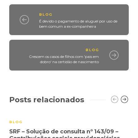
BLOG
É devido o pagamento de aluguel por uso de
bem comum a ex-companheira
BLOG
Crescem os casos de filhos com 'pais em
dobro' na certidão de nascimento
Posts relacionados
BLOG
SRF – Solução de consulta nº 143/09 –