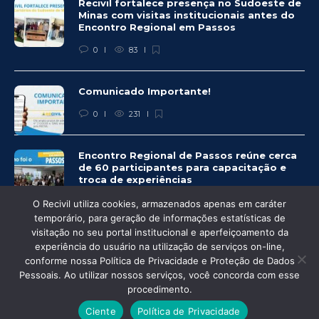
Recivil fortalece presença no Sudoeste de
Minas com visitas institucionais antes do
Encontro Regional em Passos
0
83
Comunicado Importante!
0
231
Encontro Regional de Passos reúne cerca
de 60 participantes para capacitação e
troca de experiências
0
243
O Recivil utiliza cookies, armazenados apenas em caráter
temporário, para geração de informações estatísticas de
visitação no seu portal institucional e aperfeiçoamento da
experiência do usuário na utilização de serviços on-line,
conforme nossa Política de Privacidade e Proteção de Dados
Pessoais. Ao utilizar nossos serviços, você concorda com esse
© Recivil 2020 – Todos os direitos reservados.
procedimento.
Desenvolvido por:
Ciente
Política de Privacidade