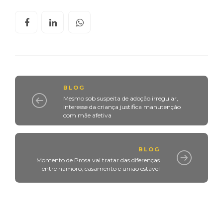
BLOG
Mesmo sob suspeita de adoção irregular,
interesse da criança justifica manutenção
com mãe afetiva
BLOG
Momento de Prosa vai tratar das diferenças
entre namoro, casamento e união estável