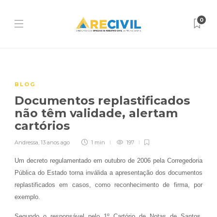
0
BLOG
Documentos replastificados
não têm validade, alertam
cartórios
Andressa
,
13 anos ago
1 min
197
Um decreto regulamentado em outubro de 2006 pela Corregedoria
Pública do Estado torna inválida a apresentação dos documentos
replastificados em casos, como reconhecimento de firma, por
exemplo.
Segundo o responsável pelo 1º Cartório de Notas de Santos,