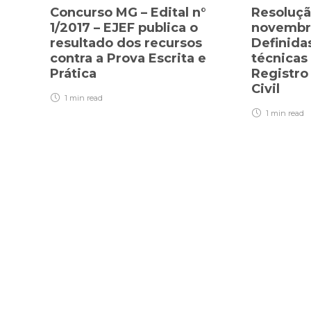
Concurso MG – Edital n°
Resoluçã
1/2017 – EJEF publica o
novembro
resultado dos recursos
Definida
contra a Prova Escrita e
técnica
Prática
Registro
Civil
1 min
read
1 min
read