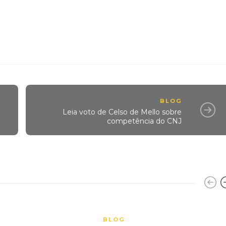
BLOG
Leia voto de Celso de Mello sobre
competência do CNJ
BLOG