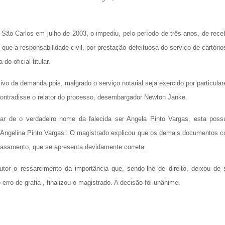
e São Carlos em julho de 2003, o impediu, pelo período de três anos, de rece
que a responsabilidade civil, por prestação defeituosa do serviço de cartório
o oficial titular.
ivo da demanda pois, malgrado o serviço notarial seja exercido por particular
 contradisse o relator do processo, desembargador Newton Janke.
sar de o verdadeiro nome da falecida ser Angela Pinto Vargas, esta poss
Angelina Pinto Vargas’. O magistrado explicou que os demais documentos 
casamento, que se apresenta devidamente correta.
tor o ressarcimento da importância que, sendo-lhe de direito, deixou de 
 erro de grafia , finalizou o magistrado. A decisão foi unânime.