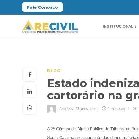
Fale Conosco
INSTITUCIONAL
BLOG
Estado indeniza
cartorário na g
Andressa
,
13 anos ago
1 min
read
A 2ª Câmara de Direito Público do Tribunal de J
Santa Catarina ao pagamento dos danos materiais