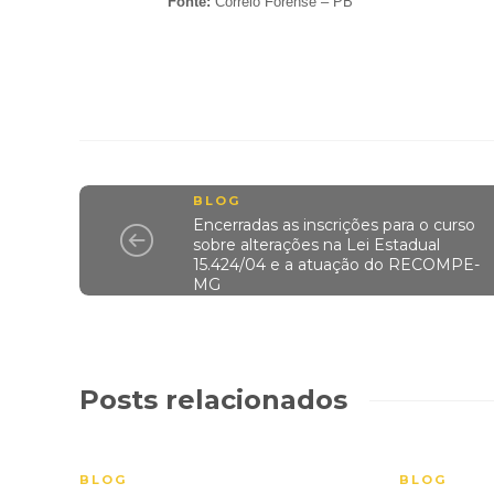
Fonte:
Correio Forense – PB
BLOG
Encerradas as inscrições para o curso
sobre alterações na Lei Estadual
15.424/04 e a atuação do RECOMPE-
MG
Posts relacionados
BLOG
BLOG