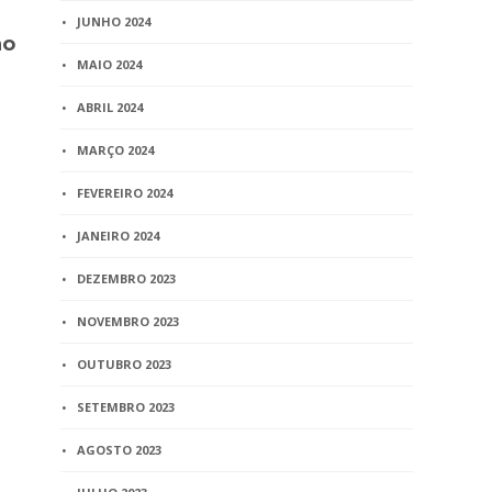
Paternidade socioafetiva
Toffoli arq
JUNHO 2024
no
pressupõe vínculo
ato do CNJ
registral
MAIO 2024
3 min
read
2 min
ABRIL 2024
read
MARÇO 2024
FEVEREIRO 2024
JANEIRO 2024
DEZEMBRO 2023
NOVEMBRO 2023
OUTUBRO 2023
SETEMBRO 2023
AGOSTO 2023