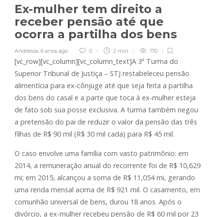
Ex-mulher tem direito a
receber pensão até que
ocorra a partilha dos bens
Andressa
,
6 anos ago
0
2 min
170
[vc_row][vc_column][vc_column_text]A 3ª Turma do
Superior Tribunal de Justiça – STJ restabeleceu pensão
alimentícia para ex-cônjuge até que seja feita a partilha
dos bens do casal e a parte que toca à ex-mulher esteja
de fato sob sua posse exclusiva. A turma também negou
a pretensão do pai de reduzir o valor da pensão das três
filhas de R$ 90 mil (R$ 30 mil cada) para R$ 45 mil.
O caso envolve uma família com vasto patrimônio: em
2014, a remuneração anual do recorrente foi de R$ 10,629
mi; em 2015, alcançou a soma de R$ 11,054 mi, gerando
uma renda mensal acima de R$ 921 mil. O casamento, em
comunhão universal de bens, durou 18 anos. Após o
divórcio, a ex-mulher recebeu pensão de R$ 60 mil por 23