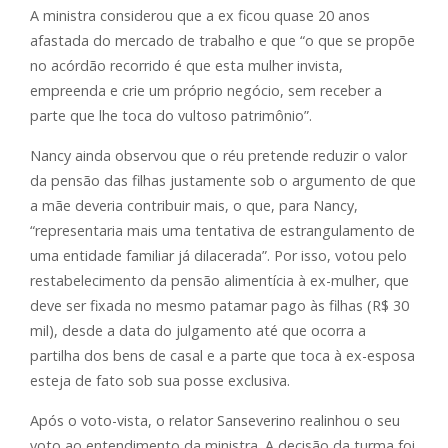
A ministra considerou que a ex ficou quase 20 anos
afastada do mercado de trabalho e que “o que se propõe
no acórdão recorrido é que esta mulher invista,
empreenda e crie um próprio negócio, sem receber a
parte que lhe toca do vultoso patrimônio”.
Nancy ainda observou que o réu pretende reduzir o valor
da pensão das filhas justamente sob o argumento de que
a mãe deveria contribuir mais, o que, para Nancy,
“representaria mais uma tentativa de estrangulamento de
uma entidade familiar já dilacerada”. Por isso, votou pelo
restabelecimento da pensão alimentícia à ex-mulher, que
deve ser fixada no mesmo patamar pago às filhas (R$ 30
mil), desde a data do julgamento até que ocorra a
partilha dos bens de casal e a parte que toca à ex-esposa
esteja de fato sob sua posse exclusiva.
Após o voto-vista, o relator Sanseverino realinhou o seu
voto ao entendimento da ministra. A decisão da turma foi