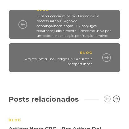
BLOG
Jurisprudência mineira - Direito civil e
processual civil - Ação de
cobrança/indenização - Ex-cônjuges
separados judicialmente - Posse exclusiva por
um deles - Indenização por fruição - Imóvel
ainda não partilhado
BLOG
Projeto institui no Código Civil a curatela
compartilhada
Posts relacionados
BLOG