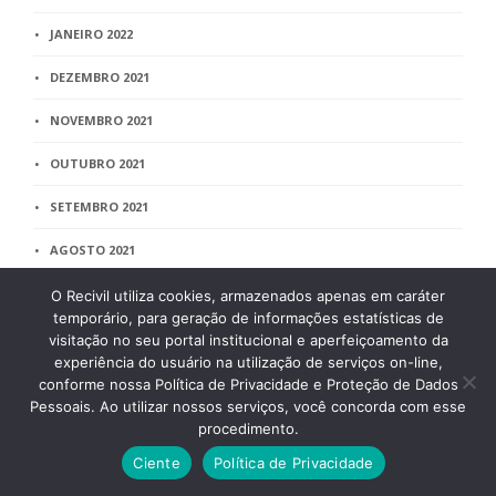
JANEIRO 2022
DEZEMBRO 2021
NOVEMBRO 2021
OUTUBRO 2021
SETEMBRO 2021
AGOSTO 2021
JULHO 2021
O Recivil utiliza cookies, armazenados apenas em caráter
temporário, para geração de informações estatísticas de
JUNHO 2021
visitação no seu portal institucional e aperfeiçoamento da
experiência do usuário na utilização de serviços on-line,
MAIO 2021
conforme nossa Política de Privacidade e Proteção de Dados
Pessoais. Ao utilizar nossos serviços, você concorda com esse
ABRIL 2021
procedimento.
Ciente
Política de Privacidade
MARÇO 2021