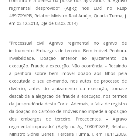
constrito e a defesa da posse dos agravados. 4. Agravo
regimental desprovido” (AgRg nos EDcl no REsp
469.709/PB, Relator: Ministro Raul Araújo, Quarta Turma, j.
em 03.12.2013, DJe de 03.02.2014).
“Processual civil. Agravo regimental no agravo de
instrumento. Embargos de terceiro. Bem imóvel. Penhora.
Inviabilidade. Doação anterior ao ajuizamento da
execução. Fraude à execução. Não ocorrência. – Recaindo
a penhora sobre bem imóvel doado aos filhos pela
executada e seu ex-marido, nos autos de processo de
divórcio, antes do ajuizamento da execução, tornase
descabida a alegação de fraude à execução, nos termos
da jurisprudência desta Corte. Ademais, a falta de registro
da doação no Cartório de Imóveis não impede a oposição
dos embargos de terceiro. Precedentes. – Agravo
regimental improvido” (AgRg no Ag 1030918/SP, Relator:
Ministro Sidnei Beneti, Terceira Turma, j. em 18.11.2008,