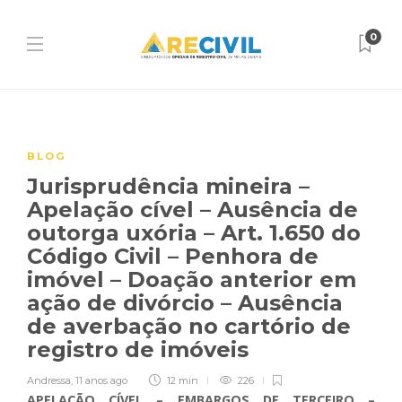
0
BLOG
Jurisprudência mineira –
Apelação cível – Ausência de
outorga uxória – Art. 1.650 do
Código Civil – Penhora de
imóvel – Doação anterior em
ação de divórcio – Ausência
de averbação no cartório de
registro de imóveis
Andressa
,
11 anos ago
12 min
226
APELAÇÃO CÍVEL – EMBARGOS DE TERCEIRO –