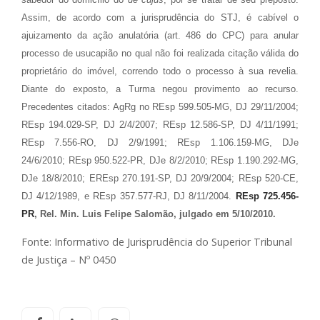
Assim, de acordo com a jurisprudência do STJ, é cabível o
ajuizamento da ação anulatória (art. 486 do CPC) para anular
processo de usucapião no qual não foi realizada citação válida do
proprietário do imóvel, correndo todo o processo à sua revelia.
Diante do exposto, a Turma negou provimento ao recurso.
Precedentes citados: AgRg no REsp 599.505-MG, DJ 29/11/2004;
REsp 194.029-SP, DJ 2/4/2007; REsp 12.586-SP, DJ 4/11/1991;
REsp 7.556-RO, DJ 2/9/1991; REsp 1.106.159-MG, DJe
24/6/2010; REsp 950.522-PR, DJe 8/2/2010; REsp 1.190.292-MG,
DJe 18/8/2010; EREsp 270.191-SP, DJ 20/9/2004; REsp 520-CE,
DJ 4/12/1989, e REsp 357.577-RJ, DJ 8/11/2004.
REsp 725.456-
PR
, Rel. Min. Luis Felipe Salomão, julgado em 5/10/2010.
Fonte: Informativo de Jurisprudência do Superior Tribunal
de Justiça – Nº 0450