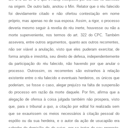
na origem. De outro lado, anotou o Min. Relator que o réu falecido
foi devidamente citado e não ofertou contestação em nome
próprio, mas apenas no de sua esposa. Assim, a rigor, o processo
deveria mesmo seguir à revelia do réu inerte, houvesse ou não a
morte superveniente, nos termos do art. 322 do CPC. Também
assevera, entre outros argumentos, quanto aos outros recorrentes,
não ser viável a anulação, visto que eles puderam exercitar, de
forma ampla e irrestrita, seu direito de defesa, independentemente
da participação do réu falecido, não havendo por que anular o
processo. Outrossim, os recorrentes são estranhos à relação
existente entre o réu falecido e eventuais herdeiros, os únicos que
poderiam, se fosse o caso, alegar prejuízo na falta de suspensão
do processo em razão da morte daquele. Por fim, afirma que a
alegação de ofensa à coisa julgada também não prospera, visto
que, para o tribunal
a quo
, a citação por edital foi realizada sem
que se exaurissem os meios necessários à citação pessoal do
espólio ou da sua herdeira, e o autor da ação de usucapião era
sabedor do domicílio do
de cujus
, por se tratar de seu preposto.