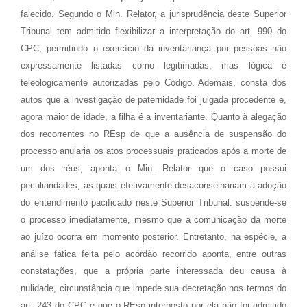
falecido. Segundo o Min. Relator, a jurisprudência deste Superior
Tribunal tem admitido flexibilizar a interpretação do art. 990 do
CPC, permitindo o exercício da inventariança por pessoas não
expressamente listadas como legitimadas, mas lógica e
teleologicamente autorizadas pelo Código. Ademais, consta dos
autos que a investigação de paternidade foi julgada procedente e,
agora maior de idade, a filha é a inventariante. Quanto à alegação
dos recorrentes no REsp de que a ausência de suspensão do
processo anularia os atos processuais praticados após a morte de
um dos réus, aponta o Min. Relator que o caso possui
peculiaridades, as quais efetivamente desaconselhariam a adoção
do entendimento pacificado neste Superior Tribunal: suspende-se
o processo imediatamente, mesmo que a comunicação da morte
ao juízo ocorra em momento posterior. Entretanto, na espécie, a
análise fática feita pelo acórdão recorrido aponta, entre outras
constatações, que a própria parte interessada deu causa à
nulidade, circunstância que impede sua decretação nos termos do
art. 243 do CPC e que o REsp interposto por ela não foi admitido