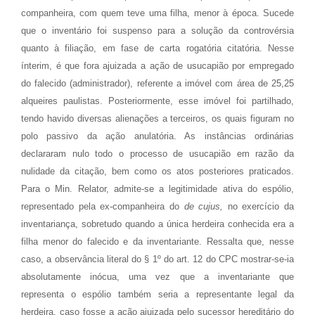
companheira, com quem teve uma filha, menor à época. Sucede
que o inventário foi suspenso para a solução da controvérsia
quanto à filiação, em fase de carta rogatória citatória. Nesse
ínterim, é que fora ajuizada a ação de usucapião por empregado
do falecido (administrador), referente a imóvel com área de 25,25
alqueires paulistas. Posteriormente, esse imóvel foi partilhado,
tendo havido diversas alienações a terceiros, os quais figuram no
polo passivo da ação anulatória. As instâncias ordinárias
declararam nulo todo o processo de usucapião em razão da
nulidade da citação, bem como os atos posteriores praticados.
Para o Min. Relator, admite-se a legitimidade ativa do espólio,
representado pela ex-companheira do
de cujus,
no exercício da
inventariança, sobretudo quando a única herdeira conhecida era a
filha menor do falecido e da inventariante. Ressalta que, nesse
caso, a observância literal do § 1º do art. 12 do CPC mostrar-se-ia
absolutamente inócua, uma vez que a inventariante que
representa o espólio também seria a representante legal da
herdeira, caso fosse a ação ajuizada pelo sucessor hereditário do