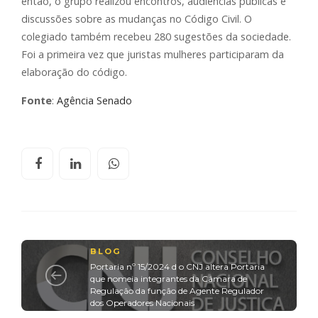
então, o grupo realizou encontros, audiências públicas e
discussões sobre as mudanças no Código Civil. O
colegiado também recebeu 280 sugestões da sociedade.
Foi a primeira vez que juristas mulheres participaram da
elaboração do código.
Fonte
:
Agência Senado
BLOG
Portaria nº 15/2024 d o CNJ altera Portaria
que nomeia integrantes da Câmara de
Regulação da função de Agente Regulador
dos Operadores Nacionais