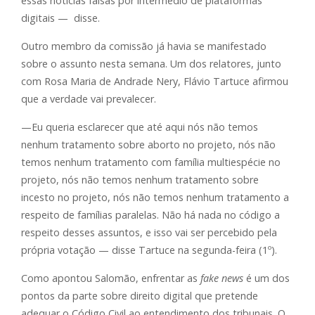
essas noticias falsas por intermédio de plataformas
digitais — disse.
Outro membro da comissão já havia se manifestado
sobre o assunto nesta semana. Um dos relatores, junto
com Rosa Maria de Andrade Nery, Flávio Tartuce afirmou
que a verdade vai prevalecer.
—Eu queria esclarecer que até aqui nós não temos
nenhum tratamento sobre aborto no projeto, nós não
temos nenhum tratamento com família multiespécie no
projeto, nós não temos nenhum tratamento sobre
incesto no projeto, nós não temos nenhum tratamento a
respeito de famílias paralelas. Não há nada no código a
respeito desses assuntos, e isso vai ser percebido pela
própria votação — disse Tartuce na segunda-feira (1º).
Como apontou Salomão, enfrentar as
fake news
é um dos
pontos da parte sobre direito digital que pretende
adequar o Código Civil ao entendimento dos tribunais. O