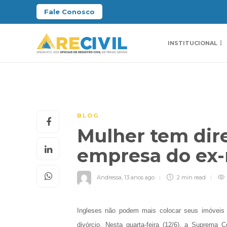
Fale Conosco
INSTITUCIONAL
BLOG
Mulher tem dire
empresa do ex
Andressa
,
13 anos ago
2 min
read
Ingleses não podem mais colocar seus imóveis
divórcio. Nesta quarta-feira (12/6), a Suprema