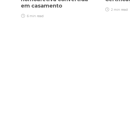
em casamento
2 min
read
6 min
read