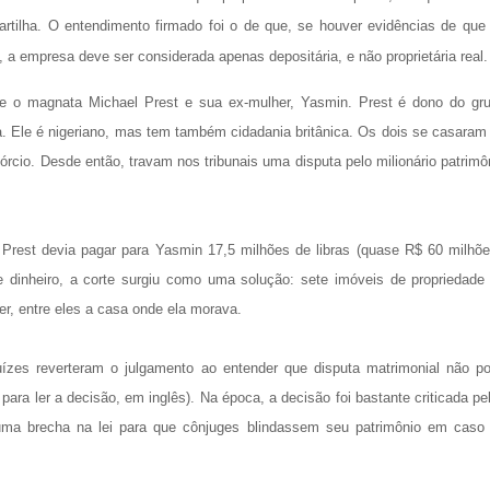
artilha. O entendimento firmado foi o de que, se houver evidências de que
a empresa deve ser considerada apenas depositária, e não proprietária real.
tre o magnata Michael Prest e sua ex-mulher, Yasmin. Prest é dono do gr
ica. Ele é nigeriano, mas tem também cidadania britânica. Os dois se casaram
órcio. Desde então, travam nos tribunais uma disputa pelo milionário patrimô
 Prest devia pagar para Yasmin 17,5 milhões de libras (quase R$ 60 milhõe
 dinheiro, a corte surgiu como uma solução: sete imóveis de propriedade
r, entre eles a casa onde ela morava.
juízes reverteram o julgamento ao entender que disputa matrimonial não p
 para ler a decisão, em inglês). Na época, a decisão foi bastante criticada pe
 uma brecha na lei para que cônjuges blindassem seu patrimônio em caso