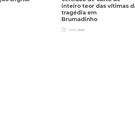
inteiro teor das vítimas d
tragédia em
Brumadinho
1 min
read