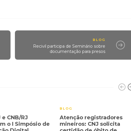
BLOG
Recivil participa de Seminário sobre
documentação para presos
BLOG
 e CNB/RJ
Atenção registradores
 o I Simpósio de
mineiros: CNJ solicita
ção Digital
certidão de óbito de