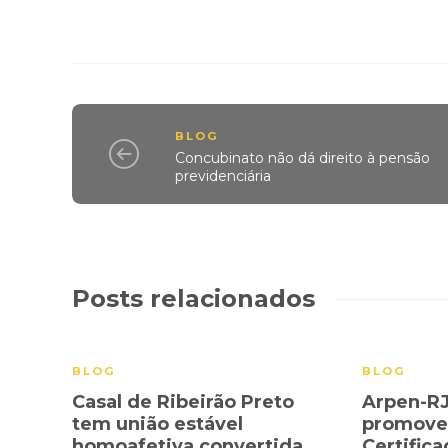
BLOG
Concubinato não dá direito à pensão
previdenciária
Posts relacionados
BLOG
BLOG
Casal de Ribeirão Preto
Arpen-RJ
tem união estável
promovem
homoafetiva convertida
Certifica