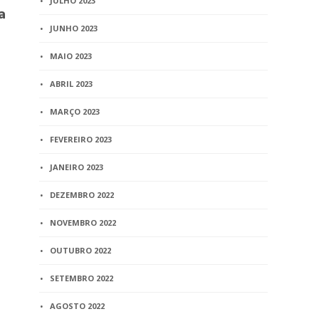
JULHO 2023
a
5 min
read
JUNHO 2023
MAIO 2023
BLOG
ABRIL 2023
Corregedor
direitos de
MARÇO 2023
situação de
FEVEREIRO 2023
audiência p
JANEIRO 2023
4 min
read
DEZEMBRO 2022
NOVEMBRO 2022
OUTUBRO 2022
SETEMBRO 2022
AGOSTO 2022