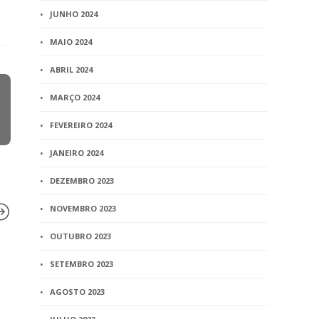
JUNHO 2024
MAIO 2024
ABRIL 2024
MARÇO 2024
FEVEREIRO 2024
JANEIRO 2024
DEZEMBRO 2023
NOVEMBRO 2023
OUTUBRO 2023
SETEMBRO 2023
BLOG
Decisões determinam que
AGOSTO 2023
realidade social conste no
registro civil