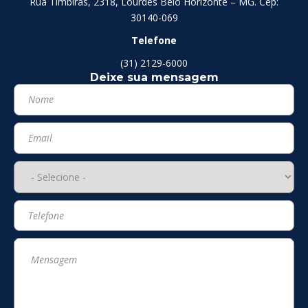
Rua Timbiras, 2318, Lourdes Belo Horizonte – MG. Cep:
30140-069
Telefone
(31) 2129-6000
Deixe sua mensagem