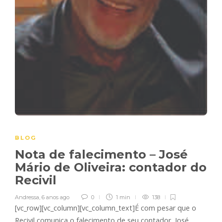
BLOG
Nota de falecimento – José
Mário de Oliveira: contador do
Recivil
Andressa
,
6 anos ago
0
1 min
138
[vc_row][vc_column][vc_column_text]É com pesar que o
Recivil comunica o falecimento de seu contador, José