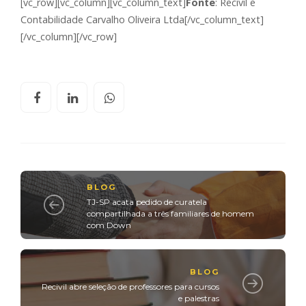
[vc_row][vc_column][vc_column_text]
Fonte
: Recivil e
Contabilidade Carvalho Oliveira Ltda[/vc_column_text]
[/vc_column][/vc_row]
BLOG
TJ-SP acata pedido de curatela
compartilhada a três familiares de homem
com Down
BLOG
Recivil abre seleção de professores para cursos
e palestras