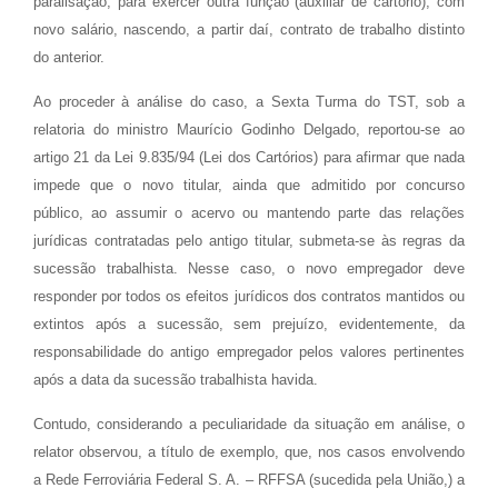
paralisação, para exercer outra função (auxiliar de cartório), com
novo salário, nascendo, a partir daí, contrato de trabalho distinto
do anterior.
Ao proceder à análise do caso, a Sexta Turma do TST, sob a
relatoria do ministro Maurício Godinho Delgado, reportou-se ao
artigo 21 da Lei 9.835/94 (Lei dos Cartórios) para afirmar que nada
impede que o novo titular, ainda que admitido por concurso
público, ao assumir o acervo ou mantendo parte das relações
jurídicas contratadas pelo antigo titular, submeta-se às regras da
sucessão trabalhista. Nesse caso, o novo empregador deve
responder por todos os efeitos jurídicos dos contratos mantidos ou
extintos após a sucessão, sem prejuízo, evidentemente, da
responsabilidade do antigo empregador pelos valores pertinentes
após a data da sucessão trabalhista havida.
Contudo, considerando a peculiaridade da situação em análise, o
relator observou, a título de exemplo, que, nos casos envolvendo
a Rede Ferroviária Federal S. A. – RFFSA (sucedida pela União,) a