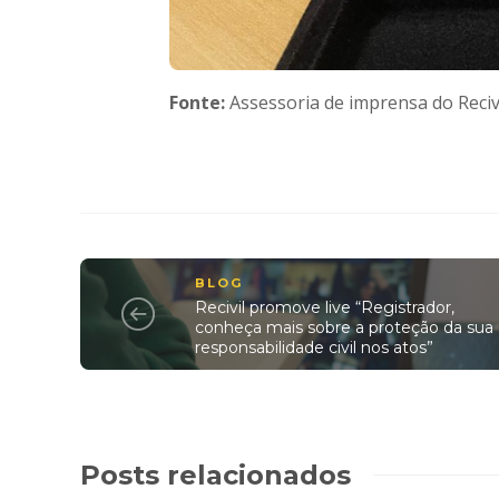
Fonte:
Assessoria de imprensa do Reciv
BLOG
Recivil promove live “Registrador,
conheça mais sobre a proteção da sua
responsabilidade civil nos atos”
Posts relacionados