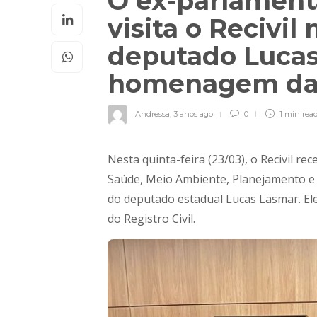
O ex-parlament
visita o Recivi
deputado Lucas
homenagem da
Andressa
,
3 anos ago
0
1 min
rea
Nesta quinta-feira (23/03), o Recivil re
Saúde, Meio Ambiente, Planejamento e
do deputado estadual Lucas Lasmar. Ele
do Registro Civil.