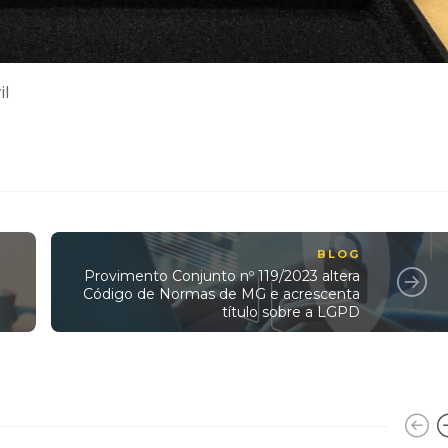
il
BLOG
Provimento Conjunto nº 119/2023 altera
Código de Normas de MG e acrescenta
título sobre a LGPD