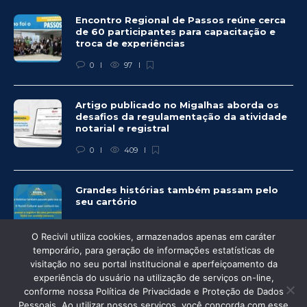
Encontro Regional de Passos reúne cerca
de 60 participantes para capacitação e
troca de experiências
0
97
Artigo publicado no Migalhas aborda os
desafios da regulamentação da atividade
notarial e registral
0
409
Grandes histórias também passam pelo
seu cartório
0
325
O Recivil utiliza cookies, armazenados apenas em caráter
temporário, para geração de informações estatísticas de
visitação no seu portal institucional e aperfeiçoamento da
experiência do usuário na utilização de serviços on-line,
conforme nossa Política de Privacidade e Proteção de Dados
Pessoais. Ao utilizar nossos serviços, você concorda com esse
© Recivil 2020 – Todos os direitos reservados.