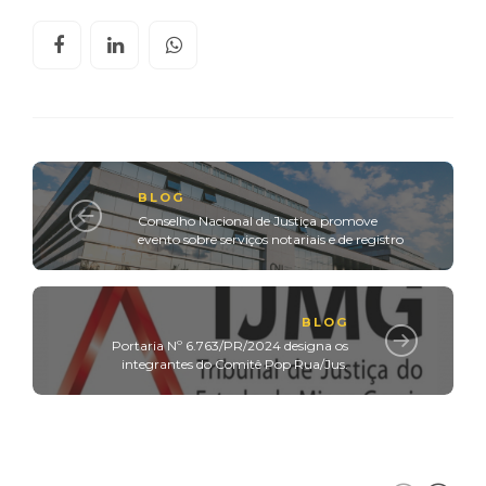
BLOG
Conselho Nacional de Justiça promove
evento sobre serviços notariais e de registro
BLOG
Portaria Nº 6.763/PR/2024 designa os
integrantes do Comitê Pop Rua/Jus.