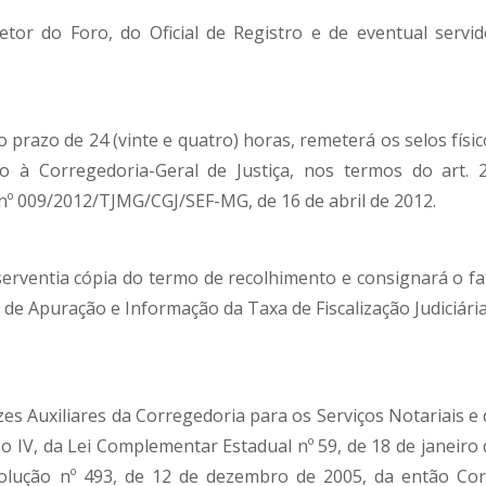
retor do Foro, do Oficial de Registro e de eventual servid
no prazo de 24 (vinte e quatro) horas, remeterá os selos físi
o à Corregedoria-Geral de Justiça, nos termos do art. 2
nº 009/2012/TJMG/CGJ/SEF-MG, de 16 de abril de 2012.
a serventia cópia do termo de recolhimento e consignará o fa
e Apuração e Informação da Taxa de Fiscalização Judiciária
zes Auxiliares da Corregedoria para os Serviços Notariais e
so IV, da Lei Complementar Estadual nº 59, de 18 de janeiro
Resolução nº 493, de 12 de dezembro de 2005, da então Cor