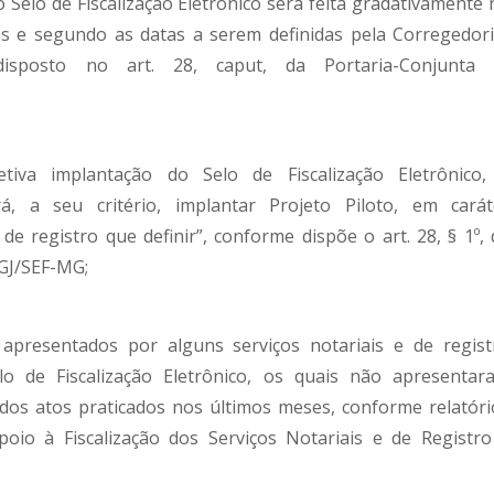
lo de Fiscalização Eletrônico será feita gradativamente 
as e segundo as datas a serem definidas pela Corregedori
disposto no art. 28, caput, da Portaria-Conjunta 
va implantação do Selo de Fiscalização Eletrônico,
á, a seu critério, implantar Projeto Piloto, em carát
 de registro que definir”, conforme dispõe o art. 28, § 1º, 
GJ/SEF-MG;
resentados por alguns serviços notariais e de regist
lo de Fiscalização Eletrônico, os quais não apresentar
 dos atos praticados nos últimos meses, conforme relatóri
oio à Fiscalização dos Serviços Notariais e de Registro