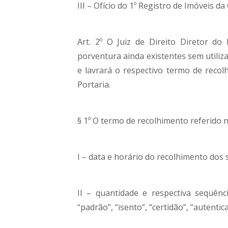
III – Ofício do 1º Registro de Imóveis d
Art. 2º O Juiz de Direito Diretor do
porventura ainda existentes sem utili
e lavrará o respectivo termo de reco
Portaria.
§ 1º O termo de recolhimento referido n
I – data e horário do recolhimento dos s
II – quantidade e respectiva sequênc
“padrão”, “isento”, “certidão”, “autent