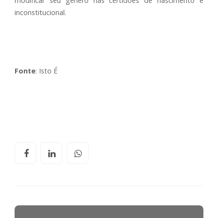
modificar seu gênero nas certidões de nascimento é
inconstitucional.
Fonte
: Isto É