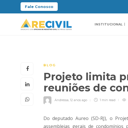
Fale Conosco
INSTITUCIONAL
BLOG
Projeto limita 
reuniões de c
Andressa
,
12 anos ago
1 min
read
Do deputado Aureo (SD-RJ), o Proje
assembleias gerais de condomínios p