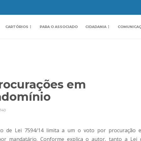
CARTÓRIOS
PARA O ASSOCIADO
CIDADANIA
COMUNICA
procurações em
ondomínio
140
to de Lei 7594/14 limita a um o voto por procuração 
or mandatário. Conforme explica o autor, tanto a Lei 