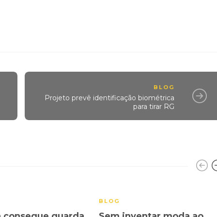
BLOG
Projeto prevê identificação biométrica
para tirar RG
BLOG
a consegue guarda
Sem inventar moda ao