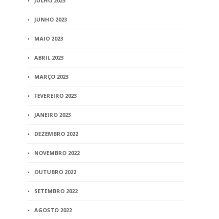
JULHO 2023
Separação judicial. Partilha
paternida
de bens – comunhão
quando há r
JUNHO 2023
parcial –
filiação
MAIO 2023
comunicabilidade.
1 min
read
Aqüesto
ABRIL 2023
2 min
read
MARÇO 2023
FEVEREIRO 2023
JANEIRO 2023
DEZEMBRO 2022
NOVEMBRO 2022
OUTUBRO 2022
SETEMBRO 2022
AGOSTO 2022