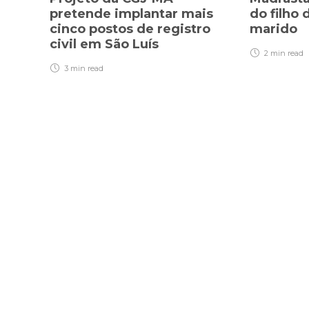
pretende implantar mais
do filho 
cinco postos de registro
marido
civil em São Luís
2 min
read
3 min
read