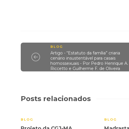
BLOG
Artigo - “Estatuto da família” criaria
cenário insustentável para casais
homossexuais - Por Pedro Henrique A.
Riccetto e Guilherme F. de Oliveira
Posts relacionados
BLOG
BLOG
Projeto da CGJ-MA
Madrast