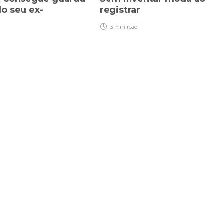
do seu ex-
registrar
3 min
read