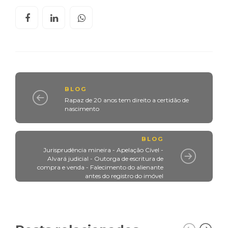
BLOG
Rapaz de 20 anos tem direito a certidão de
nascimento
BLOG
Jurisprudência mineira - Apelação Cível -
Alvará judicial - Outorga de escritura de
compra e venda - Falecimento do alienante
antes do registro do imóvel