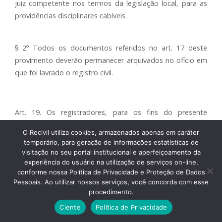
juiz competente nos termos da legislação local, para as
providências disciplinares cabíveis.
§ 2º Todos os documentos referidos no art. 17 deste
provimento deverão permanecer arquivados no ofício em
que foi lavrado o registro civil.
Art. 19. Os registradores, para os fins do presente
provimento, deverão observar as normas legais referentes
O Recivil utiliza cookies, armazenados apenas em caráter
à gratuidade de atos.
temporário, para geração de informações estatísticas de
visitação no seu portal institucional e aperfeiçoamento da
experiência do usuário na utilização de serviços on-line,
conforme nossa Política de Privacidade e Proteção de Dados
Seção IV
Pessoais. Ao utilizar nossos serviços, você concorda com esse
procedimento.
Ciente
Política de Privacidade
Das Disposições Finais