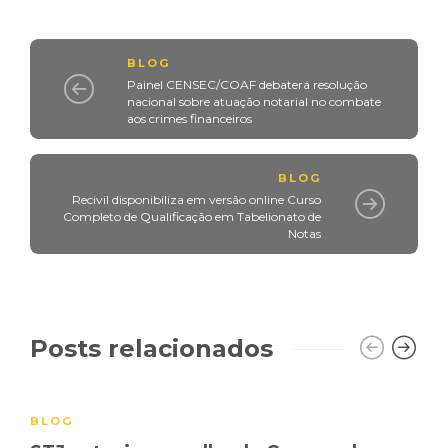
BLOG
Painel CENSEC/COAF debaterá resolução
nacional sobre atuação notarial no combate
aos crimes financeiros
BLOG
Recivil disponibiliza em versão online Curso
Completo de Qualificação em Tabelionato de
Notas
Posts relacionados
BLOG