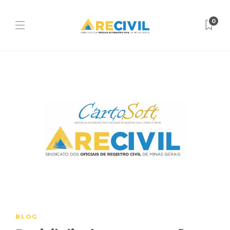
0
BLOG