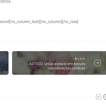
istros.
civil[/vc_column_text][/vc_column][/vc_row]
BLOG
ARTIGO: União estável em breves
considerações jurídicas