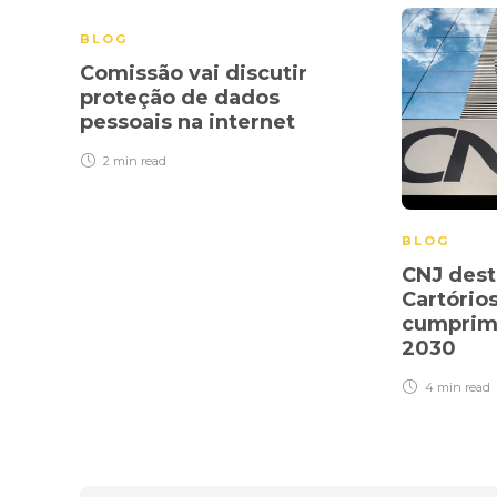
BLOG
Comissão vai discutir
proteção de dados
pessoais na internet
2 min
read
BLOG
CNJ dest
Cartórios
cumprim
2030
4 min
read