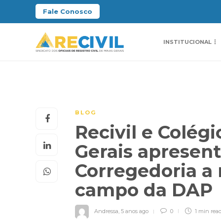
Fale Conosco
INSTITUCIONAL
BLOG
Recivil e Colégi
Gerais apresent
Corregedoria a 
campo da DAP
Andressa
,
5 anos ago
0
1 min
rea