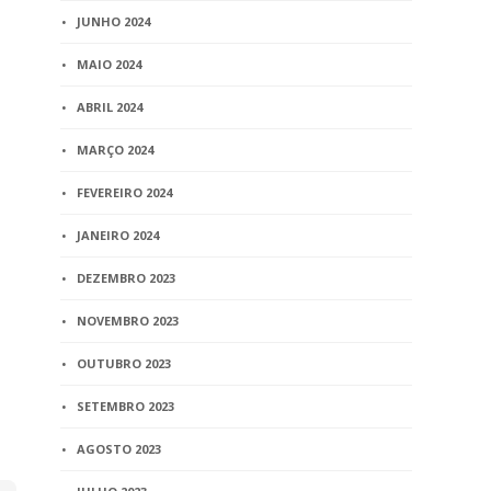
JUNHO 2024
BLOG
BLOG
MAIO 2024
Governo vai aplicar R$ 7,5
Ações do C
milhões para reduzir
limitam às 
ABRIL 2024
número de pessoas sem
Judiciário
registro civil
MARÇO 2024
2 min
read
3 min
read
FEVEREIRO 2024
JANEIRO 2024
DEZEMBRO 2023
NOVEMBRO 2023
OUTUBRO 2023
SETEMBRO 2023
AGOSTO 2023