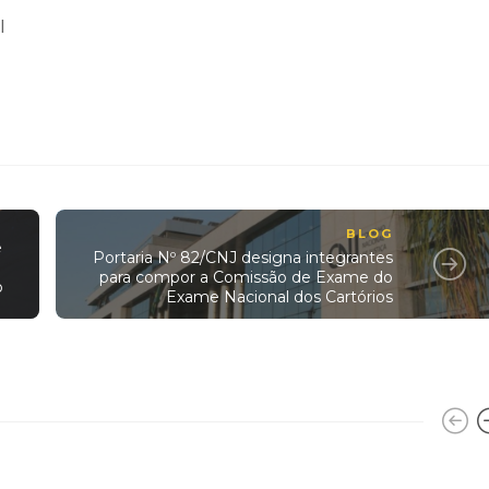
l
BLOG
e
Portaria Nº 82/CNJ designa integrantes
para compor a Comissão de Exame do
o
Exame Nacional dos Cartórios