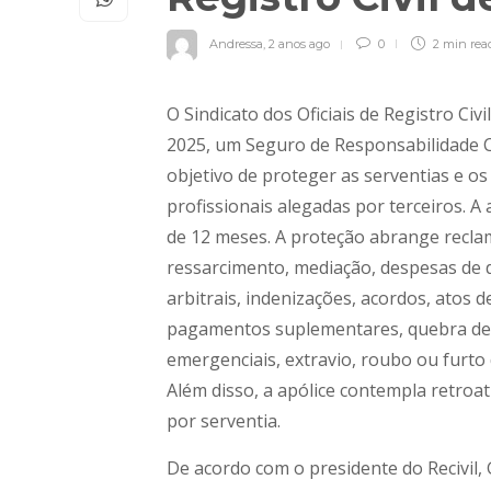
Andressa
,
2 anos ago
0
2 min
rea
O Sindicato dos Oficiais de Registro Civi
2025, um Seguro de Responsabilidade Ci
objetivo de proteger as serventias e os
profissionais alegadas por terceiros. A 
de 12 meses. A proteção abrange reclama
ressarcimento, mediação, despesas de de
arbitrais, indenizações, acordos, atos d
pagamentos suplementares, quebra de p
emergenciais, extravio, roubo ou furto 
Além disso, a apólice contempla retroa
por serventia.
De acordo com o presidente do Recivil, 