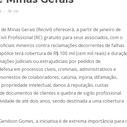
d
219
l de Minas Gerais (Recivil) oferecerá, a partir de janeiro de
vil Profissional (RC) gratuito para seus associados, com o
 oficiais mineiros contra reclamações decorrentes de falhas
apólice terá cobertura de R$ 100 mil (cem mil reais) e duraçã
ções judiciais ou extrajudiciais por pedidos de
fesa em processos cíveis, criminais, administrativos e
esonestos de colaboradores, calúnia, injúria, difamação,
ropriedade intelectual, danos à reputação, custas
de documentos de clientes e quebra de sigilo profissional.
tividade de até dois anos, sendo destinada a uma cobertura
Genilson Gomes, a iniciativa é de extrema importância para 