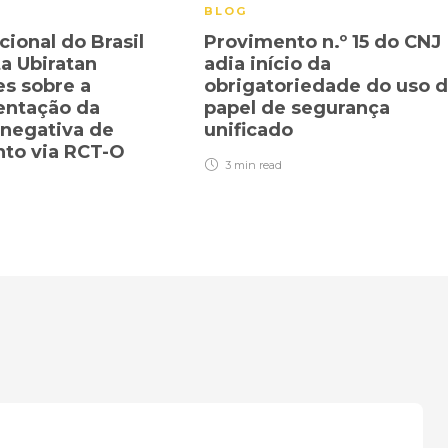
BLOG
cional do Brasil
Provimento n.º 15 do CNJ
ta Ubiratan
adia início da
s sobre a
obrigatoriedade do uso 
entação da
papel de segurança
 negativa de
unificado
nto via RCT-O
3 min
read