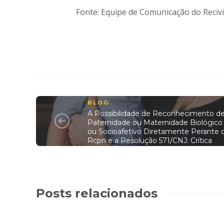
Fonte: Equipe de Comunicação do Recivi
BLOG
A Possibilidade de Reconhecimento d
Paternidade ou Maternidade Biológico
ou Socioafetivo Diretamente Perante 
Rcpn e a Resolução 571/CNJ: Crítica
Posts relacionados