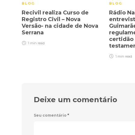
BLOG
BLOG
Recivil realiza Curso de
Rádio Na
Registro Civil – Nova
entrevis
Versão- na cidade de Nova
Guimarãe
Serrana
regulam
certidão
1 min
read
testame
1 min
read
Deixe um comentário
Seu comentário
*