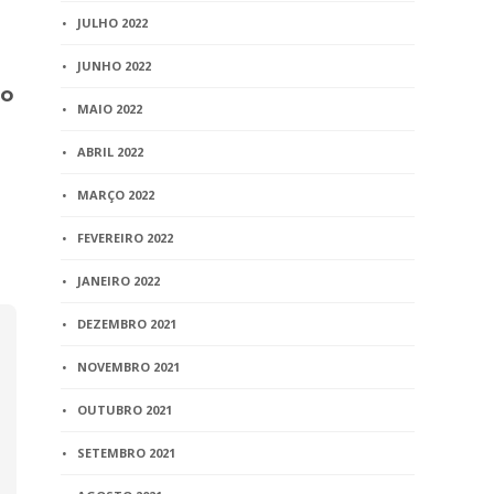
BLOG
BLOG
JULHO 2022
Celebradas primeiras
Ministra l
JUNHO 2022
uniões homossexuais
de mobiliza
do
legais na Irlanda
Registro Civ
MAIO 2022
Nascimento
1 min
read
quarta
ABRIL 2022
2 min
read
MARÇO 2022
FEVEREIRO 2022
JANEIRO 2022
DEZEMBRO 2021
NOVEMBRO 2021
OUTUBRO 2021
SETEMBRO 2021