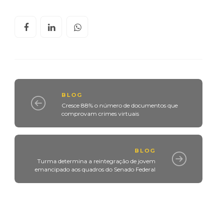
BLOG
Cresce 88% o número de documentos que
comprovam crimes virtuais
BLOG
Turma determina a reintegração de jovem
emancipado aos quadros do Senado Federal