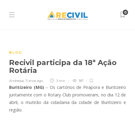
0
BLOG
Recivil participa da 18ª Ação
Rotária
Andressa
,
11 anos ago
3 min
187
Buritizeiro (MG)
– Os cartórios de Pirapora e Buritizeiro
juntamente com o Rotary Club promoveram, no dia 12 de
abril, o mutirão da cidadania da cidade de Buritizeiro e
região.