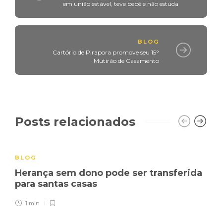
em união estável, teve bebê e não estuda
BLOG
Cartório de Pirapora promove seu 15°
Mutirão de Casamento
Posts relacionados
BLOG
Herança sem dono pode ser transferida
para santas casas
1 min