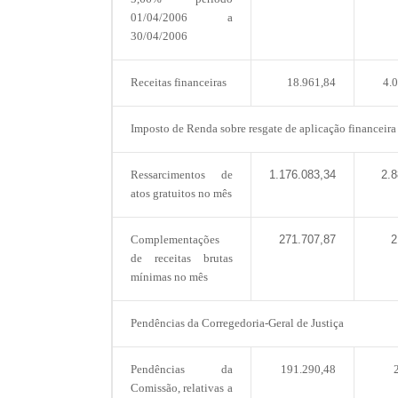
01/04/2006 a
30/04/2006
Receitas financeiras
18.961,84
4.
Imposto de Renda sobre resgate de aplicação financeira
Ressarcimentos de
1.176.083,34
2.8
atos gratuitos no mês
Complementações
271.707,87
2
de receitas brutas
mínimas no mês
Pendências da Corregedoria-Geral de Justiça
Pendências da
191.290,48
Comissão, relativas a