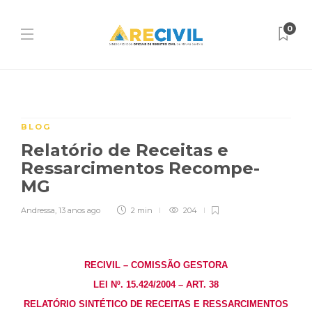
o
n
c
0
u
r
s
o
p
a
r
a
BLOG
A
t
Relatório de Receitas e
i
Ressarcimentos Recompe-
v
i
MG
d
a
Andressa
,
13 anos ago
2 min
204
d
e
s
N
o
RECIVIL – COMISSÃO GESTORA
t
a
LEI Nº. 15.424/2004 – ART. 38
r
RELATÓRIO SINTÉTICO DE RECEITAS E RESSARCIMENTOS
i