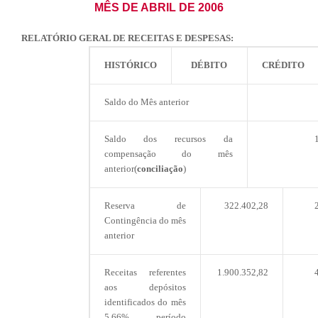
MÊS DE ABRIL DE 2006
a
i
s
RELATÓRIO GERAL DE RECEITAS E DESPESAS:
e
R
HISTÓRICO
DÉBITO
CRÉDITO
e
g
i
Saldo do Mês anterior
s
t
r
Saldo dos recursos da
a
i
compensação do mês
s
anterior(
conciliação
)
Reserva de
322.402,28
Contingência do mês
anterior
Receitas referentes
1.900.352,82
aos depósitos
identificados do mês
5,66% período