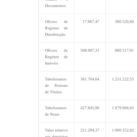
Documentos
Ofícios de
17.687,47
380.520,60
Registro de
Distribuição
Ofícios de
508.997,31
889.517,91
Registro de
Imóveis
Tabelionatos
361.704,64
1.251.222,55
de Protesto
de Títulos
Tabelionatos
427.845,90
1.679.068,45
de Notas
Valor relativo
221.284,37
1.900.352,82
aos depósitos