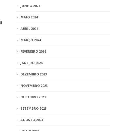
JUNHO 2024
BLOG
BLOG
MAIO 2024
a
TRF2 garante pensão por
Artigo – Pri
morte à mãe
dignidade 
ABRIL 2024
economicamente
justifica u
MARÇO 2024
dependente de filho
públicos
falecido
FEVEREIRO 2024
6 min
read
2 min
read
JANEIRO 2024
DEZEMBRO 2023
NOVEMBRO 2023
OUTUBRO 2023
SETEMBRO 2023
AGOSTO 2023