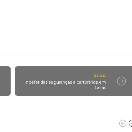
BLOG
Indeferidas seguranças a cartorários em
Goiás