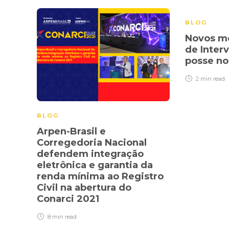
BLOG
Novos m
de Inte
posse no
2 min
read
BLOG
Arpen-Brasil e
Corregedoria Nacional
defendem integração
eletrônica e garantia da
renda mínima ao Registro
Civil na abertura do
Conarci 2021
8 min
read