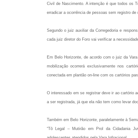
Civil de Nascimento. A intenção é que todos os Tr
erradicar a ocorrência de pessoas sem registro de 
Segundo o juiz auxiliar da Corregedoria e respons
cada juiz diretor do Foro vai verificar a necessida
Em Belo Horizonte, de acordo com o juiz da Vara
mobilização ocorrerá exclusivamente nos cartór
conectada em plantão on-line com os cartórios par
O interessado em se registrar deve ir ao cartór
a ser registrada, já que ela não tem como levar d
Também em Belo Horizonte, paralelamente à Semana
“Tô Legal – Mutirão em Prol da Cidadania Juve
adolescentes atendidos pela Vara Infracional.