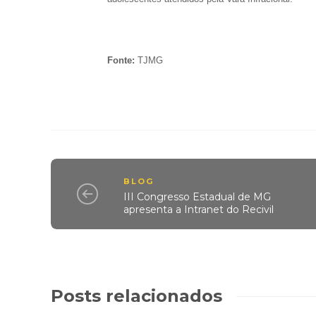
Fonte:
TJMG
BLOG
III Congresso Estadual de MG
apresenta a Intranet do Recivil
Posts relacionados