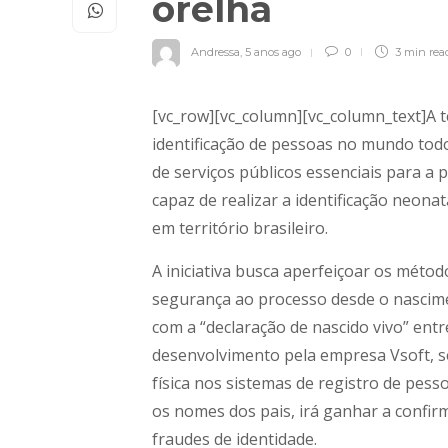
orelha
Andressa
,
5 anos ago
0
3 min
rea
[vc_row][vc_column][vc_column_text]A 
identificação de pessoas no mundo todo 
de serviços públicos essenciais para a
capaz de realizar a identificação neona
em território brasileiro.
A iniciativa busca aperfeiçoar os método
segurança ao processo desde o nascime
com a “declaração de nascido vivo” ent
desenvolvimento pela empresa Vsoft, se
física nos sistemas de registro de pess
os nomes dos pais, irá ganhar a confirm
fraudes de identidade.