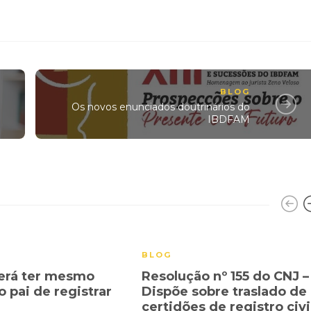
BLOG
Os novos enunciados doutrinários do
IBDFAM
BLOG
erá ter mesmo
Resolução nº 155 do CNJ –
o pai de registrar
Dispõe sobre traslado de
certidões de registro civi