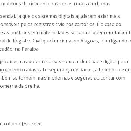
e mutirões da cidadania nas zonas rurais e urbanas.
sencial, já que os sistemas digitais ajudaram a dar mais
onsáveis pelos registros civis nos cartórios. É o caso do
que as unidades em maternidades se comuniquem diretament
al de Registro Civil que funciona em Alagoas, interligando 
dadão, na Paraíba.
á começa a adotar recursos como a identidade digital para
eiçoamento cadastral e segurança de dados, a tendência é q
 também se tornem mais modernas e seguras ao contar com
iometria da orelha.
vc_column][/vc_row]