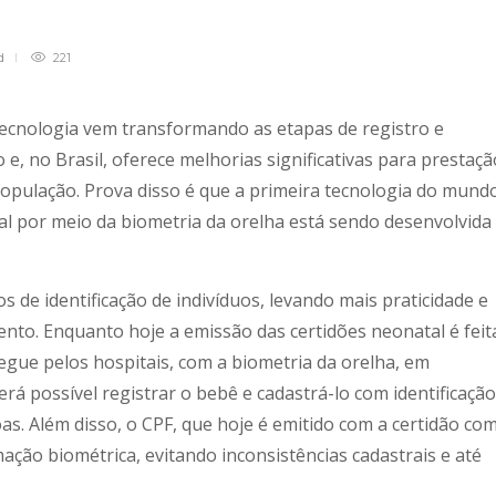
d
221
tecnologia vem transformando as etapas de registro e
e, no Brasil, oferece melhorias significativas para prestaçã
 população. Prova disso é que a primeira tecnologia do mund
tal por meio da biometria da orelha está sendo desenvolvida
s de identificação de indivíduos, levando mais praticidade e
nto. Enquanto hoje a emissão das certidões neonatal é feit
regue pelos hospitais, com a biometria da orelha, em
rá possível registrar o bebê e cadastrá-lo com identificação
oas. Além disso, o CPF, que hoje é emitido com a certidão co
ação biométrica, evitando inconsistências cadastrais e até