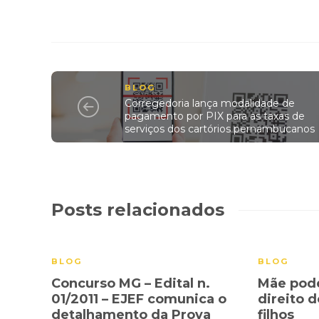
BLOG
Corregedoria lança modalidade de
pagamento por PIX para as taxas de
serviços dos cartórios pernambucanos
Posts relacionados
BLOG
BLOG
Concurso MG – Edital n.
Mãe pod
01/2011 – EJEF comunica o
direito d
detalhamento da Prova
filhos