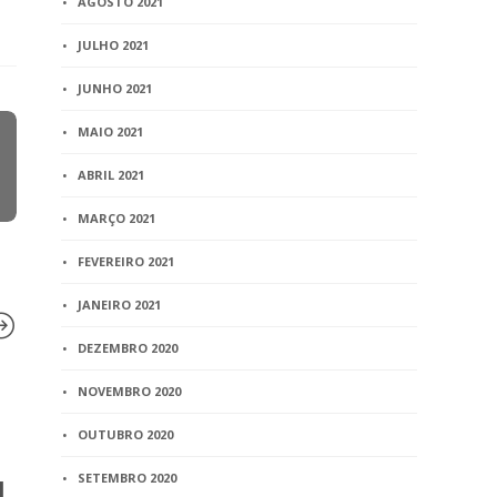
AGOSTO 2021
JULHO 2021
JUNHO 2021
MAIO 2021
ABRIL 2021
MARÇO 2021
FEVEREIRO 2021
JANEIRO 2021
DEZEMBRO 2020
NOVEMBRO 2020
BLOG
BLOG
OUTUBRO 2020
Nota de falecimento
Registro d
poderá ser 
SETEMBRO 2020
1 min
read
l
DRTs