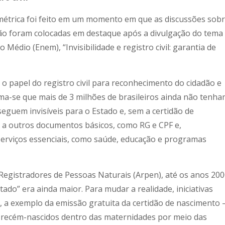
métrica foi feito em um momento em que as discussões sob
lação foram colocadas em destaque após a divulgação do tema
Médio (Enem), “Invisibilidade e registro civil: garantia de
o papel do registro civil para reconhecimento do cidadão e
tima-se que mais de 3 milhões de brasileiros ainda não tenh
s seguem invisíveis para o Estado e, sem a certidão de
 a outros documentos básicos, como RG e CPF e,
erviços essenciais, como saúde, educação e programas
Registradores de Pessoas Naturais (Arpen), até os anos 20
stado” era ainda maior. Para mudar a realidade, iniciativas
 a exemplo da emissão gratuita da certidão de nascimento 
s recém-nascidos dentro das maternidades por meio das