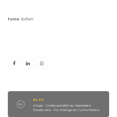
Fonte
: Ibdfam
BLOG
Artigo - Uniões poliafetivas, liberdade e
Estado laico - Por Rodrigo da Cunha Pereira