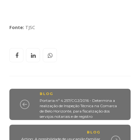
Fonte:
TJSC
BLOG
Portaria nº 4.257/CGJ/2016 - Determina a
realização de Inspeção Técnica na Comarca
de Belo Horizonte, para fiscalização dos
serviços notariais e de registro
BLOG
Artigo: A possibilidade de usucapião familiar