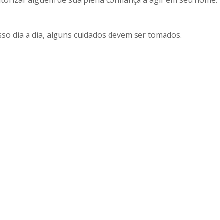
orizar alguém de sua plena confiança a agir em seu nome.
sso dia a dia, alguns cuidados devem ser tomados.