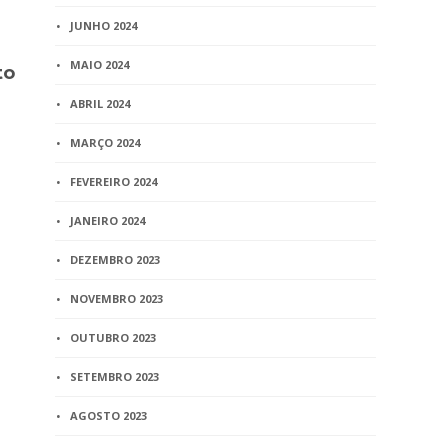
JUNHO 2024
BLOG
BLOG
MAIO 2024
to
Concurso MG – Edital n.
Aviso nº 1/
1/2015 – EJEF publica a
Fornecimen
ABRIL 2024
classificação final do
fiscalização
certame, por critério de
nova empre
MARÇO 2024
ingresso (provimento ou
de processo
remoção), após divulgação
FEVEREIRO 2024
2 min
read
em sessão pública
JANEIRO 2024
1 min
read
DEZEMBRO 2023
NOVEMBRO 2023
OUTUBRO 2023
SETEMBRO 2023
AGOSTO 2023