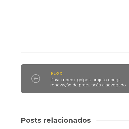
BLOG
Para impedir golpes, projeto obriga
renovação de procuração a advogado
Posts relacionados