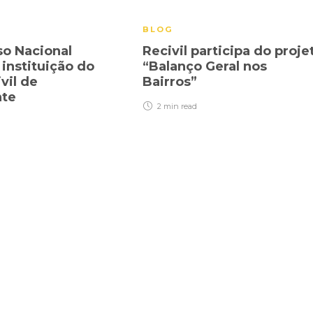
BLOG
o Nacional
Recivil participa do proje
 instituição do
“Balanço Geral nos
vil de
Bairros”
nte
2 min
read