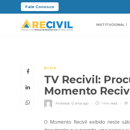
Fale Conosco
INSTITUCIONAL
BLOG
TV Recivil: Pro
Momento Reciv
Andressa
,
12 anos ago
1 min
read
O Momento Recivil exibido neste sá