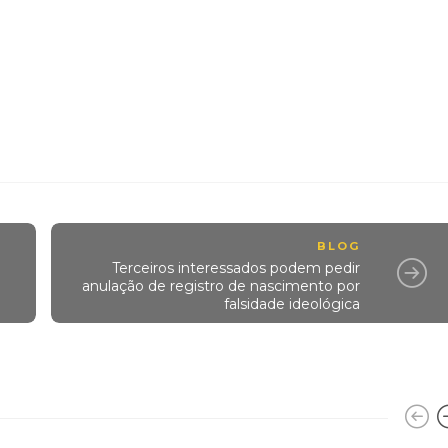
BLOG
Terceiros interessados podem pedir
anulação de registro de nascimento por
falsidade ideológica