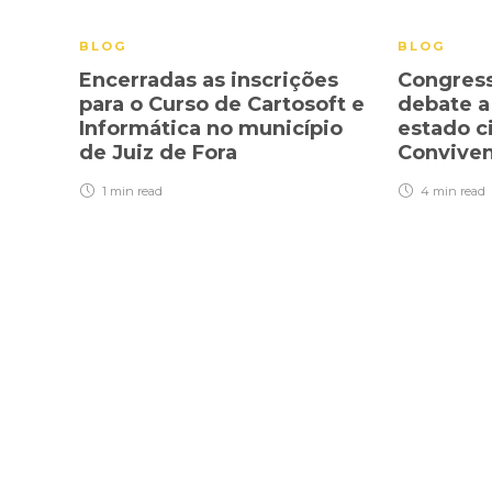
BLOG
BLOG
Encerradas as inscrições
Congress
para o Curso de Cartosoft e
debate a
Informática no município
estado ci
de Juiz de Fora
Convive
1 min
read
4 min
read