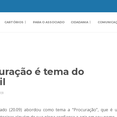
CARTÓRIOS
PARA O ASSOCIADO
CIDADANIA
COMUNICA
curação é tema do
il
131
bado (20.09) abordou como tema a “Procuração”, que é 