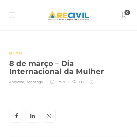
0
BLOG
8 de março – Dia
Internacional da Mulher
Andressa
,
9 anos ago
1 min
183