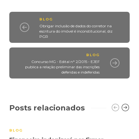
BLOG
Obrigar inclusão de dados do corretor na
escritura do imóvel é inconstitucional, diz
PGR
BLOG
Concurso MG - Edital n° 2/2015 - EJEF
publica a relação preliminar das inscrições
deferidas e indeferidas
Posts relacionados
BLOG