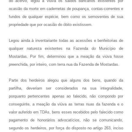
do acervo, legou à viúva os saldos bancários existentes por
ocasião da morte em cadernetas de poupança, contas-correntes e
fundos de qualquer espécie, bem como os semoventes de sua
propriedade que por ocasião do óbito existissem.
Legou ainda à inventariante todas as acessões e benfeitorias de
qualquer natureza existentes na Fazenda do Município de
Mostardas. Por fim, determinou que a meação da viúva fosse
preenchida, por inteiro, com terra nua da Fazenda de Mostardas.
Parte dos herdeiros alegou que alguns dos bens, quando da
partilha, deveriam ser considerados na sua integralidade,
porquanto pertencentes apenas ao falecido, não compondo por
conseguinte, a meação da viúva as terras nuas da fazenda e o
valor auferido em TDAs, bens esses recebidos pelo falecido como
pagamento de honorários advocatícios, não se comunicando,
segundo os herdeiros, por força do disposto no artigo 263, inciso