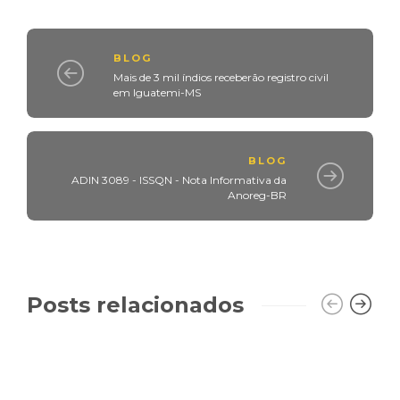
BLOG
Mais de 3 mil índios receberão registro civil
em Iguatemi-MS
BLOG
ADIN 3089 - ISSQN - Nota Informativa da
Anoreg-BR
Posts relacionados