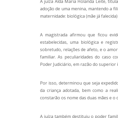
A juíza Alda Maria Holanda Leite, titul
adoção de uma menina, mantendo a filia
maternidade: biológica (mãe já falecida) 
A magistrada afirmou que ficou evid
estabelecidas, uma biológica e regist
sobretudo, relações de afeto, e o amor
familiar. As peculiaridades do caso c
Poder Judiciário, em razão do superior in
Por isso, determinou que seja expedi
da criança adotada, bem como a reali
constarão os nome das duas mães e o d
A juíza também destituiu o poder famili