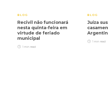
BLOG
BLOG
Recivil não funcionará
Juíza su
nesta quinta-feira em
casamen
virtude de feriado
Argenti
municipal
1 min
read
1 min
read