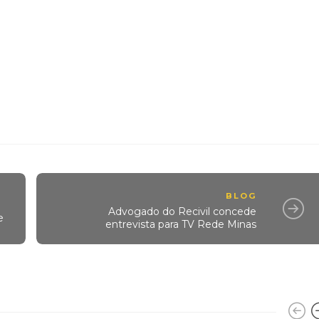
BLOG
ê
Advogado do Recivil concede
e
entrevista para TV Rede Minas