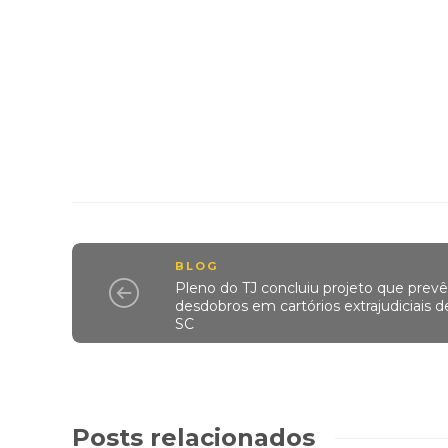
BLOG
Pleno do TJ concluiu projeto que prev
desdobros em cartórios extrajudiciais d
SC
Posts relacionados