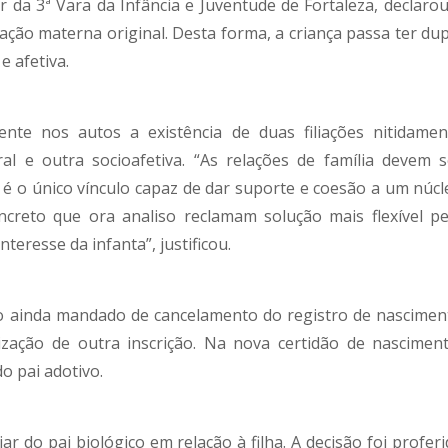
ar da 3ª Vara da Infância e Juventude de Fortaleza, declaro
ção materna original. Desta forma, a criança passa ter dup
e afetiva.
ente nos autos a existência de duas filiações nitidamen
ral e outra socioafetiva. “As relações de família devem s
 é o único vínculo capaz de dar suporte e coesão a um núcl
oncreto que ora analiso reclamam solução mais flexível pe
teresse da infanta”, justificou.
do ainda mandado de cancelamento do registro de nascimen
zação de outra inscrição. Na nova certidão de nasciment
o pai adotivo.
ar do pai biológico em relação à filha. A decisão foi profer