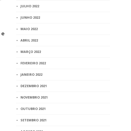
JULHO 2022
JUNHO 2022
BLOG
BLOG
Provimento n° 334/2016 –
Portaria nº
MAIO 2022
 e
Altera e acresce
– Determina
dispositivos ao
de Correiç
ABRIL 2022
Provimento nº 260/2013
Extraordinár
MARÇO 2022
(Código de Normas) sobre
Comarca de 
a impossibilidade de a
fiscalizaçã
FEVEREIRO 2022
mulher grávida poder
notariais e
celebrar separação ou
JANEIRO 2022
2 min
read
divórcio por escritura
pública
DEZEMBRO 2021
3 min
read
NOVEMBRO 2021
OUTUBRO 2021
SETEMBRO 2021