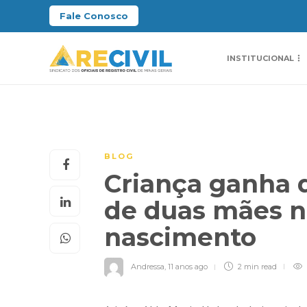
Fale Conosco
INSTITUCIONAL
BLOG
Criança ganha d
de duas mães n
nascimento
Andressa
,
11 anos ago
2 min
read