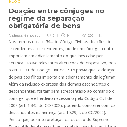
BLOG
Doação entre cônjuges no
regime da separação
obrigatória de bens
Andressa
,
4 anos ago
0
9 min
206
Nos termos do art. 544 do Código Civil, as doações de
ascendentes a descendentes, ou de um cônjuge a outro,
importam em adiantamento do que lhes cabe por
herança. Houve relevantes alterações do dispositivo, pois
o art. 1.171 do Código Civil de 1916 previa que “a doação
de pais aos filhos importa em adiantamento da legítima”.
Além da inclusão expressa dos demais ascendentes e
descendentes, foi também acrescentado ao comando o
cônjuge, que é herdeiro necessário pelo Código Civil de
2002 (art. 1.845 do CC/2002), podendo concorrer com os
descendentes na herança (art. 1.829, I, do CC/2002).
Penso que, por interpretação da decisão do Supremo
Tribunal Federal que entendeu pela inconstitucionalidade