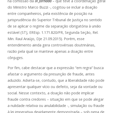
na comissão da
IX Jornada
– que teve a coordenação geral
do Ministro Marco Buzzi -, cogitou-se incluir a doação
entre companheiros, pela existência de posição na
jurisprudência do Superior Tribunal de Justiça no sentido
de se aplicar o regime da separação obrigatória à união
estável (STJ, EREsp. 1.171.820/PR, Segunda Seção, Rel.
Min. Raul Araújo, DJe 21.09.2015). Porém, esse
entendimento ainda gera controvérsias doutrinárias,
razão pela qual se manteve apenas a doação entre
cônjuges.
Por fim, cabe destacar que a expressão “em regra” busca
afastar o argumento da presunção de fraude, antes
aduzido. Advirta-se, contudo, que a liberalidade não pode
apresentar qualquer vício ou defeito, seja da vontade ou
social. Nesse contexto, a doação não pode implicar
fraude contra credores – situação em que se pode alegar
a nulidade relativa ou anulabilidade -, simulação ou fraude
à lei imperativa devidamente demonstrada – sob pena de