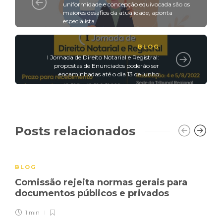
uniformidade e concepção equivocada são os
maiores desafios da atualidade, aponta
especialista
BLOG
I Jornada de Direito Notarial e Registral:
propostas de Enunciados poderão ser
encaminhadas até o dia 13 de junho
Posts relacionados
BLOG
Comissão rejeita normas gerais para
documentos públicos e privados
1 min