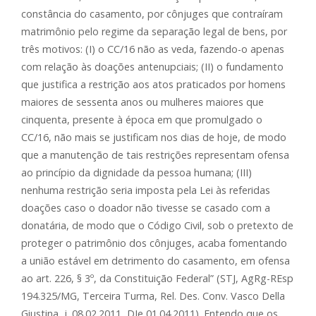
constância do casamento, por cônjuges que contraíram
matrimônio pelo regime da separação legal de bens, por
três motivos: (I) o CC/16 não as veda, fazendo-o apenas
com relação às doações antenupciais; (II) o fundamento
que justifica a restrição aos atos praticados por homens
maiores de sessenta anos ou mulheres maiores que
cinquenta, presente à época em que promulgado o
CC/16, não mais se justificam nos dias de hoje, de modo
que a manutenção de tais restrições representam ofensa
ao princípio da dignidade da pessoa humana; (III)
nenhuma restrição seria imposta pela Lei às referidas
doações caso o doador não tivesse se casado com a
donatária, de modo que o Código Civil, sob o pretexto de
proteger o patrimônio dos cônjuges, acaba fomentando
a união estável em detrimento do casamento, em ofensa
ao art. 226, § 3º, da Constituição Federal” (STJ, AgRg-REsp
194.325/MG, Terceira Turma, Rel. Des. Conv. Vasco Della
Giustina, j. 08.02.2011, DJe 01.04.2011). Entendo que os