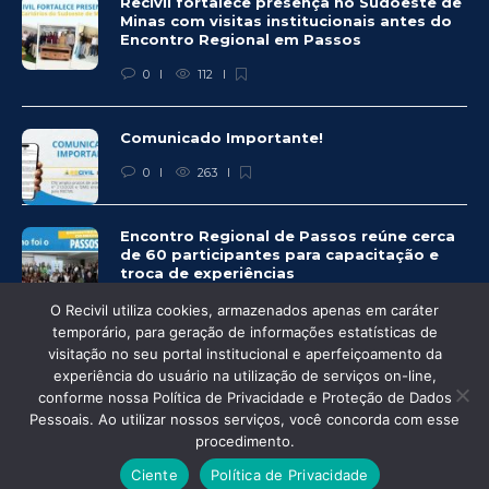
Recivil fortalece presença no Sudoeste de
Minas com visitas institucionais antes do
Encontro Regional em Passos
0
112
Comunicado Importante!
0
263
Encontro Regional de Passos reúne cerca
de 60 participantes para capacitação e
troca de experiências
0
260
O Recivil utiliza cookies, armazenados apenas em caráter
temporário, para geração de informações estatísticas de
visitação no seu portal institucional e aperfeiçoamento da
experiência do usuário na utilização de serviços on-line,
conforme nossa Política de Privacidade e Proteção de Dados
© Recivil 2020 – Todos os direitos reservados.
Pessoais. Ao utilizar nossos serviços, você concorda com esse
procedimento.
Desenvolvido por:
Ciente
Política de Privacidade