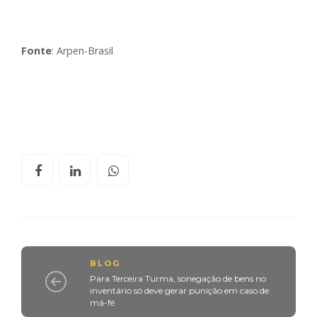
Fonte
: Arpen-Brasil
BLOG
Para Terceira Turma, sonegação de bens no
inventário só deve gerar punição em caso de
má-fé