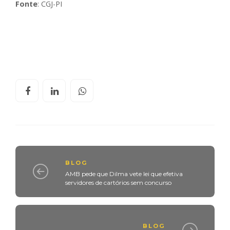
Fonte
: CGJ-PI
BLOG
AMB pede que Dilma vete lei que efetiva
servidores de cartórios sem concurso
BLOG