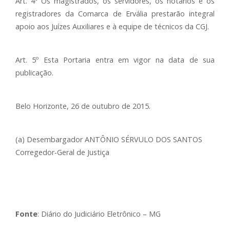
Art. 4º Os magistrados, os servidores, os notários e os
registradores da Comarca de Ervália prestarão integral
apoio aos Juízes Auxiliares e à equipe de técnicos da CGJ.
Art. 5º Esta Portaria entra em vigor na data de sua
publicação.
Belo Horizonte, 26 de outubro de 2015.
(a) Desembargador ANTÔNIO SÉRVULO DOS SANTOS
Corregedor-Geral de Justiça
Fonte
: Diário do Judiciário Eletrônico – MG