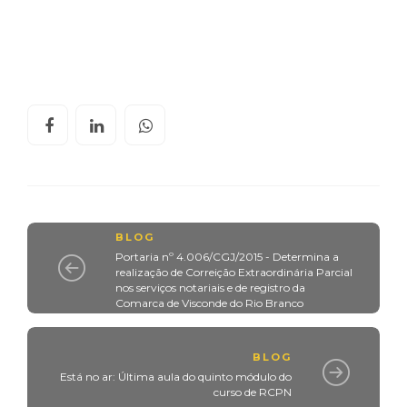
BLOG
Portaria nº 4.006/CGJ/2015 - Determina a
realização de Correição Extraordinária Parcial
nos serviços notariais e de registro da
Comarca de Visconde do Rio Branco
BLOG
Está no ar: Última aula do quinto módulo do
curso de RCPN