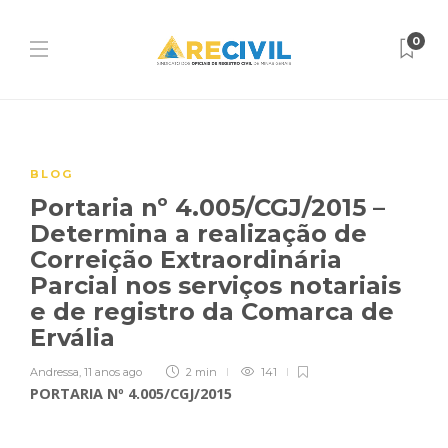
0
BLOG
Portaria nº 4.005/CGJ/2015 –
Determina a realização de
Correição Extraordinária
Parcial nos serviços notariais
e de registro da Comarca de
Ervália
Andressa
,
11 anos ago
2 min
141
PORTARIA Nº 4.005/CGJ/2015