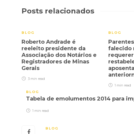
Posts relacionados
BLOG
BLOG
Roberto Andrade é
Parentes
reeleito presidente da
falecido
Associação dos Notários e
requerer
Registradores de Minas
restabel
Gerais
aposenta
anterior
3 min
read
1 min
read
BLOG
Tabela de emolumentos 2014 para impr
1 min
read
BLOG