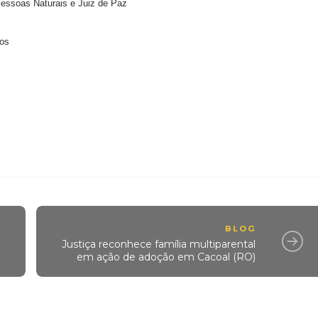
 Pessoas Naturais e Juiz de Paz
ios
BLOG
Justiça reconhece família multiparental
em ação de adoção em Cacoal (RO)