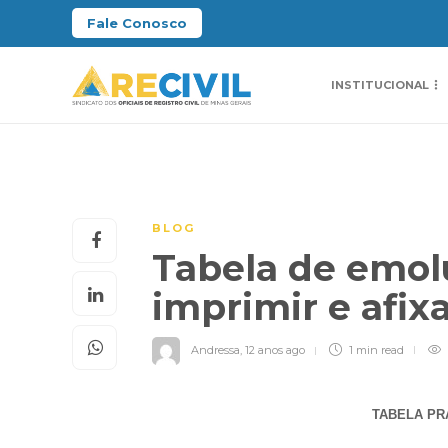
Fale Conosco
INSTITUCIONAL
BLOG
Tabela de emol
imprimir e afix
Andressa
,
12 anos ago
1 min
read
TABELA PR