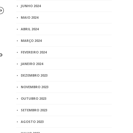
JUNHO 2024
MAIO 2024
ABRIL 2024
BLOG
BLOG
Viúva que era casada em
MARÇO 2024
Recivil part
comunhão parcial entra
plenário no
FEVEREIRO 2024
o
apenas na herança dos
Congresso 
bens comuns
Notários e 
JANEIRO 2024
de Minas G
3 min
read
DEZEMBRO 2023
1 min
read
NOVEMBRO 2023
OUTUBRO 2023
SETEMBRO 2023
AGOSTO 2023