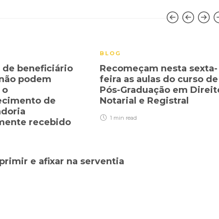
BLOG
 de beneficiário
Recomeçam nesta sexta-
 não podem
feira as aulas do curso de
 o
Pós-Graduação em Direit
ecimento de
Notarial e Registral
doria
1 min
read
mente recebido
imir e afixar na serventia