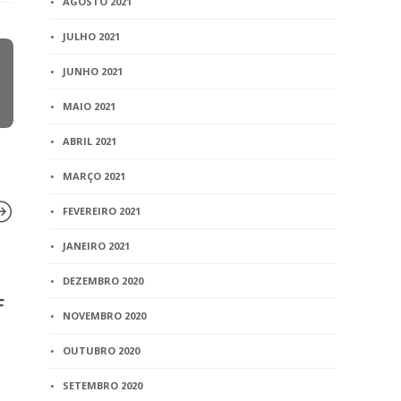
AGOSTO 2021
JULHO 2021
JUNHO 2021
MAIO 2021
ABRIL 2021
MARÇO 2021
FEVEREIRO 2021
JANEIRO 2021
BLOG
BLOG
DEZEMBRO 2020
F
Clipping – Busca pelos pais
Uso do nom
NOVEMBRO 2020
não conhecidos – Jornal
após separ
Estado de Minas
opcional
OUTUBRO 2020
5 min
read
7 min
read
SETEMBRO 2020