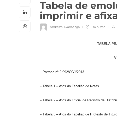
Tabela de emol
imprimir e afix
Andressa
,
13 anos ago
1 min
read
TABELA PR
Vig
–
Portaria nº 2.992/CGJ/2013
–
Tabela 1 – Atos do Tabelião de Notas
–
Tabela 2 – Atos do Oficial de Registro de Distrib
–
Tabela 3 – Atos do Tabelião de Protesto de Títu