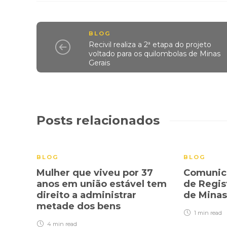
BLOG
Recivil realiza a 2ª etapa do projeto
voltado para os quilombolas de Minas
Gerais
Posts relacionados
BLOG
BLOG
Mulher que viveu por 37
Comunica
anos em união estável tem
de Regis
direito a administrar
de Minas
metade dos bens
1 min
read
4 min
read