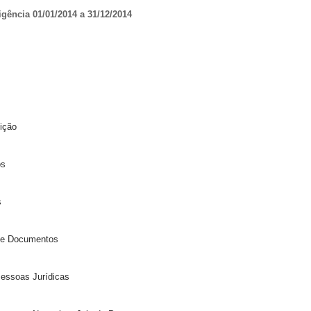
ência 01/01/2014 a 31/12/2014
uição
los
is
os e Documentos
 Pessoas Jurídicas