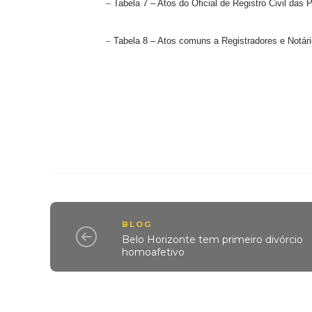
–
Tabela 7 – Atos do Oficial de Registro Civil das
–
Tabela 8 – Atos comuns a Registradores e Notár
BLOG
Belo Horizonte tem primeiro divórcio
homoafetivo