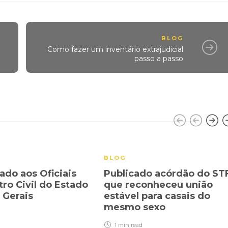
BLOG
Como fazer um inventário extrajudicial
passo a passo
BLOG
do aos Oficiais
Publicado acórdão do ST
tro Civil do Estado
que reconheceu união
 Gerais
estável para casais do
mesmo sexo
1 min
read