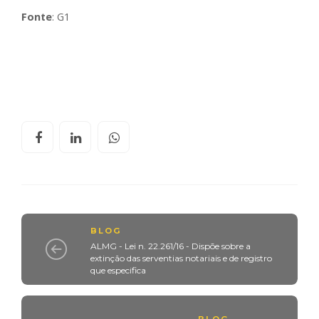
Fonte
: G1
BLOG
ALMG - Lei n. 22.261/16 - Dispõe sobre a
extinção das serventias notariais e de registro
que especifica
BLOG